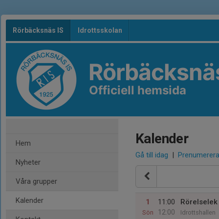
Rörbäcksnäs IS
Idrottsskolan
Rörbäcksnäs
Officiell hemsida
Kalender
Hem
Gå till idag
|
Prenumerer
Nyheter
Våra grupper
Kalender
1
11:00
Rörelselek
12:00
Sön
Idrottshallen