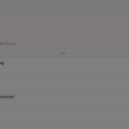
eller Zoom
v.8
ng
ttsskolan