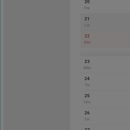
20
Fre
21
Lör
22
Sön
23
Mån
24
Tis
25
Ons
26
Tor