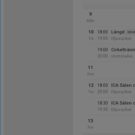
9
Mån
10
18:00
Längd
Idro
19:00
Tis
Elljusspåret
19:00
Cirkelträni
20:00
Idrottshallen
11
Ons
12
18:00
ICA Sälen 
20:00
Tor
Elljusspåret
18:30
ICA Sälen 
19:30
Elljusspåret
13
Fre