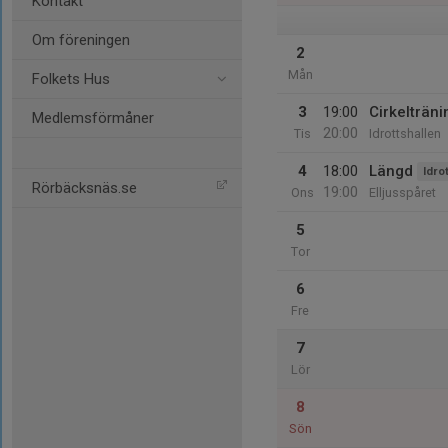
Kontakt
Om föreningen
2
Mån
Folkets Hus
3
19:00
Cirkelträni
Medlemsförmåner
20:00
Tis
Idrottshallen
4
18:00
Längd
Idro
Rörbäcksnäs.se
19:00
Ons
Elljusspåret
5
Tor
6
Fre
7
Lör
8
Sön