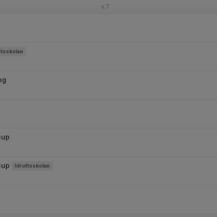
v.7
ttsskolan
ng
cup
cup
Idrottsskolan