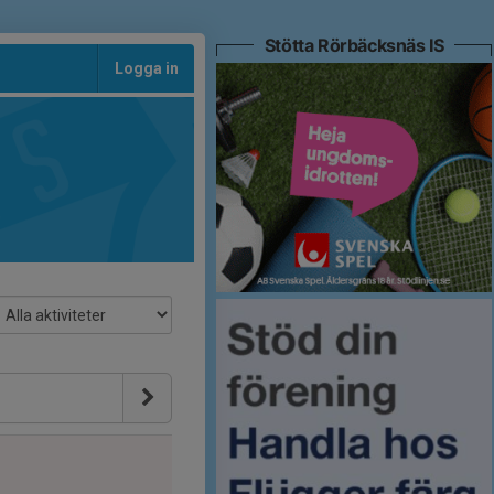
Stötta Rörbäcksnäs IS
Logga in