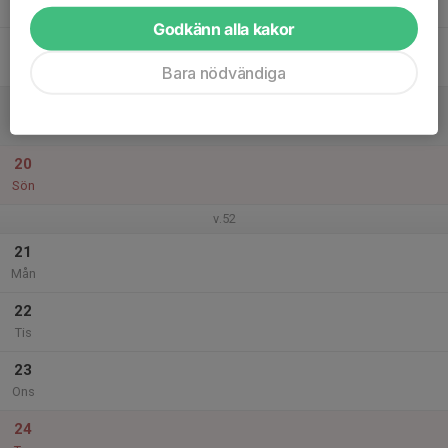
Tor
Godkänn alla kakor
18
Fre
Bara nödvändiga
19
Lör
20
Sön
v.52
21
Mån
22
Tis
23
Ons
24