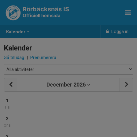
Rörbäcksnäs IS
Officiell hemsida
Logga in
Kalender
Kalender
Gå till idag
|
Prenumerera
December 2026
1
Tis
2
Ons
3