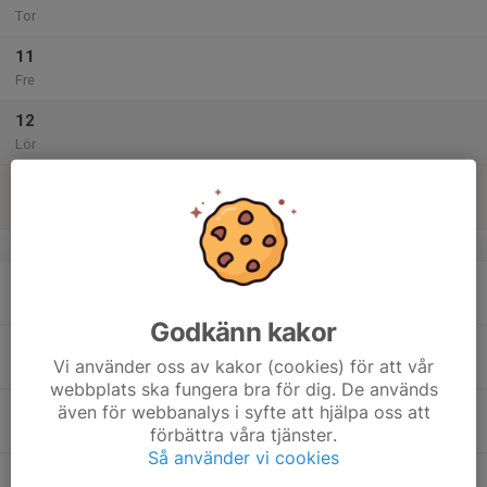
Tor
11
Fre
12
Lör
13
Sön
v.51
14
Mån
Godkänn kakor
15
Vi använder oss av kakor (cookies) för att vår
Tis
webbplats ska fungera bra för dig. De används
16
även för webbanalys i syfte att hjälpa oss att
förbättra våra tjänster.
Ons
Så använder vi cookies
17