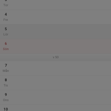
Tor
4
Fre
5
Lör
6
Sön
v.50
7
Mån
8
Tis
9
Ons
10