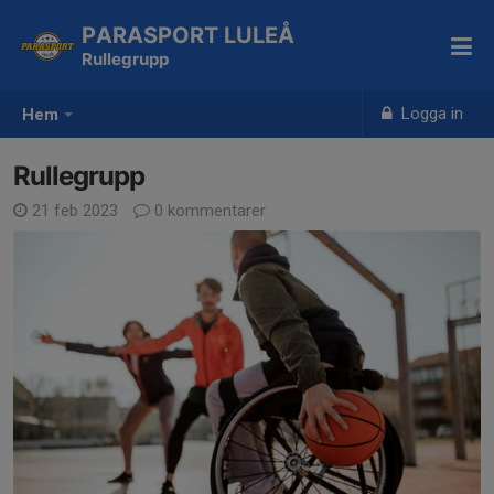
PARASPORT LULEÅ
Rullegrupp
Logga in
Hem
Rullegrupp
21 feb 2023
0 kommentarer