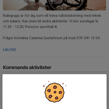
Rullegrupp är för dig som vill träna rullstolskörning med teknik
och balans. Kan även bli andra aktiviteter. Vi kör söndagar kl
11.30 - 12.30, Porsöns sporthall A.
Frågor kontakta Catarina Gustafsson på mob 070-341 10 04...
Läs mer
Kommande aktiviteter
Sön 30/8
Rullegrupp
11:30-12:30
Porsö Sporthall A
Sön 6/9
Rullegrupp
11:30-12:30
Porsö Sporthall A
Sön 13/9
Rullegrupp