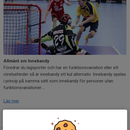
Allmänt om Innebandy
Föredrar du lagsporter och har en funktionsvariation eller ett
rörelsehinder så är innebandy ett kul alternativ. Innebandy spelas
i princip på samma sätt som innebandy för personer utan
funktionsvariationer....
Läs mer
Kommande aktiviteter