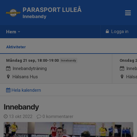
PARASPORT LULEÅ
Innebandy
Logga in
Hem
Aktiviteter
Måndag 21 sep, 18:00-19:00
Onsdag 2
Innebandy
Innebandyträning
Inneb
Hälsans Hus
Häls
Hela kalendern
Innebandy
13 okt 2022
0 kommentarer