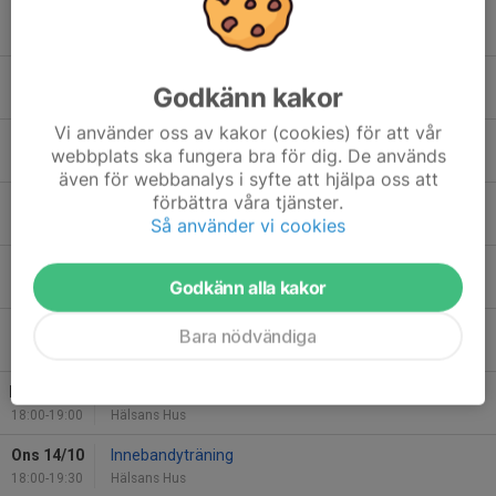
Mån 21/9
Innebandyträning
18:00-19:00
Hälsans Hus
Ons 23/9
Innebandyträning
Godkänn kakor
18:00-19:30
Hälsans Hus
Vi använder oss av kakor (cookies) för att vår
Mån 28/9
Innebandyträning
webbplats ska fungera bra för dig. De används
18:00-19:00
Hälsans Hus
även för webbanalys i syfte att hjälpa oss att
förbättra våra tjänster.
Ons 30/9
Innebandyträning
Så använder vi cookies
18:00-19:30
Hälsans Hus
Mån 5/10
Innebandyträning
Godkänn alla kakor
18:00-19:00
Hälsans Hus
Ons 7/10
Innebandyträning
Bara nödvändiga
18:00-19:30
Hälsans Hus
Mån 12/10
Innebandyträning
18:00-19:00
Hälsans Hus
Ons 14/10
Innebandyträning
18:00-19:30
Hälsans Hus