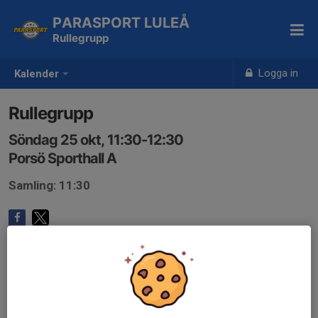
PARASPORT LULEÅ
Rullegrupp
Logga in
Kalender
Rullegrupp
Söndag 25 okt, 11:30-12:30
Porsö Sporthall A
Samling: 11:30
Anmälan är öppen för gruppens medlemmar.
Logga in här