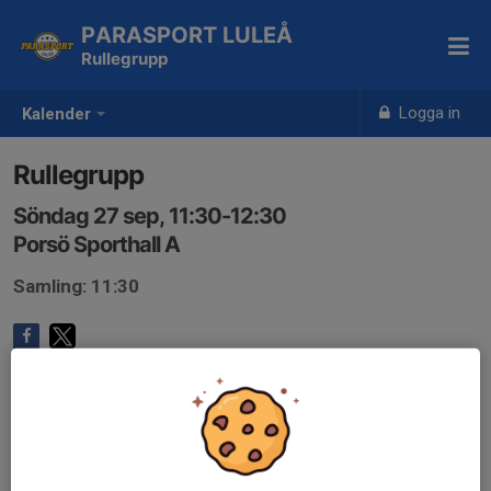
PARASPORT LULEÅ
Rullegrupp
Logga in
Kalender
Rullegrupp
Söndag 27 sep, 11:30-12:30
Porsö Sporthall A
Samling: 11:30
Anmälan är öppen för gruppens medlemmar.
Logga in här