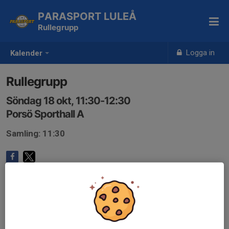
PARASPORT LULEÅ
Rullegrupp
Logga in
Kalender
Rullegrupp
Söndag 18 okt, 11:30-12:30
Porsö Sporthall A
Samling: 11:30
Anmälan är öppen för gruppens medlemmar.
Logga in här