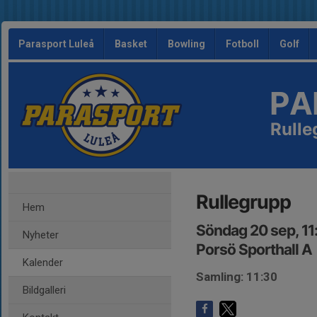
Parasport Luleå
Basket
Bowling
Fotboll
Golf
PA
Rulle
Rullegrupp
Hem
Söndag 20 sep, 11
Nyheter
Porsö Sporthall A
Kalender
Samling: 11:30
Bildgalleri