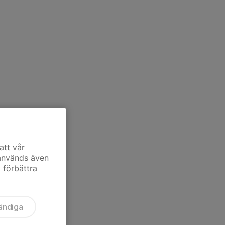
att vår
 används även
t förbättra
ändiga