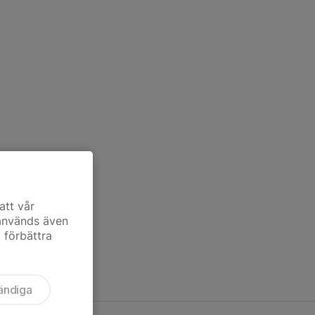
att vår
 används även
t förbättra
ändiga