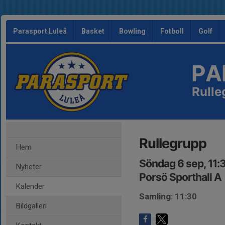
Parasport Luleå
Basket
Bowling
Fotboll
Golf
PA
Rulle
Rullegrupp
Hem
Söndag 6 sep, 11:
Nyheter
Porsö Sporthall A
Kalender
Samling: 11:30
Bildgalleri