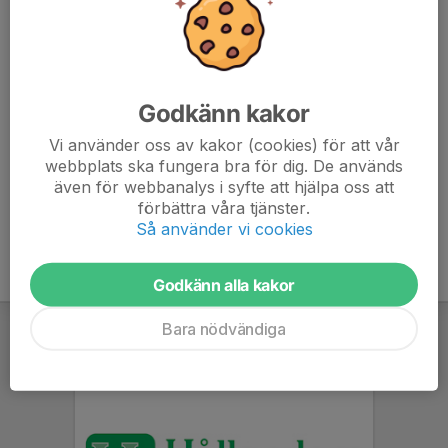
Henrik Pettersson
Lagledare J18
070-627 43 38
henrik@dmpiraten.se
Godkänn kakor
Madelene Grönkvist
Lagledare J18
Vi använder oss av kakor (cookies) för att vår
webbplats ska fungera bra för dig. De används
073-060 27 68
även för webbanalys i syfte att hjälpa oss att
hedared@hotmail.com
förbättra våra tjänster.
Så använder vi cookies
Godkänn alla kakor
Bara nödvändiga