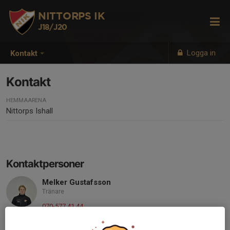
NITTORPS IK
J18/J20
Logga in
Kontakt
Kontakt
HEMMAARENA
Nittorps Ishall
Kontaktpersoner
Melker Gustafsson
Tränare
070-577 41 44
meckan25@outlook.com