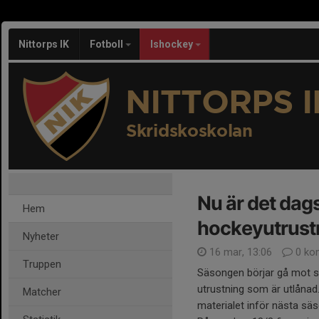
Nittorps IK
Fotboll
Ishockey
NITTORPS I
Skridskoskolan
Nu är det dags
Hem
hockeyutrust
Nyheter
16 mar, 13:06
0 ko
Truppen
Säsongen börjar gå mot sit
utrustning som är utlånad.
Matcher
materialet inför nästa sä