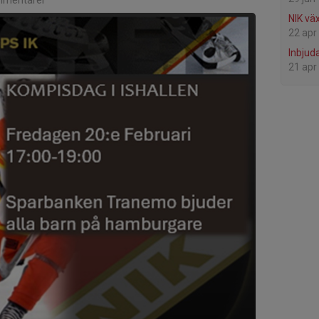
mentarer
NIK vä
22 apr
Inbjud
21 apr