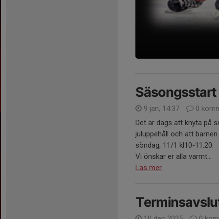
Säsongsstart
9 jan, 14:37
0 komm
Det är dags att knyta på si
juluppehåll och att barnen
söndag, 11/1 kl10-11.20.
Vi önskar er alla varmt...
Läs mer
Terminsavslu
10 dec 2025
0 kom