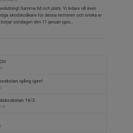
slutning! Samma tid och plats. Vi ledare vill även
uktiga skridskoåkare för denna terminen och önska er
i börjar söndagen den 11 januari igen,...
CH
0
koskolan igång igen!
0
idskoskolan 16/3
0
0