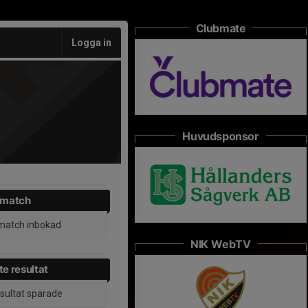
Clubmate
Logga in
Huvudsponsor
 match
match inbokad
NIK WebTV
e resultat
esultat sparade