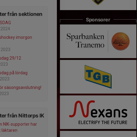
er från sektionen
Sponsorer
ISDAG
 2024
shockey imorgon
 2023
sdag 29/12
2023
dag på lördag
 2023
ör säsongsavslutning!
 2023
er från Nittorps IK
n NIK-supporter har
 läktaren