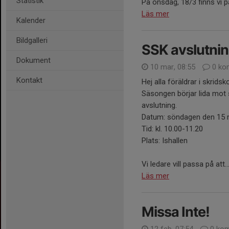
Statistik
På onsdag, 18/3 finns vi på 
Läs mer
Kalender
Bildgalleri
SSK avslutni
Dokument
10 mar, 08:55
0 ko
Kontakt
Hej alla föräldrar i skridsk
Säsongen börjar lida mot s
avslutning.
Datum: söndagen den 15
Tid: kl. 10.00-11.20
Plats: Ishallen
Vi ledare vill passa på att..
Läs mer
Missa Inte!