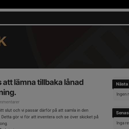
K
 att lämna tillbaka lånad
Nästa
ning.
Ingen 
mmentarer
t slut och vi passar därför på att samla in den
Senast
 Detta gör vi för att inventera och se över skicket på
Inga r
song.