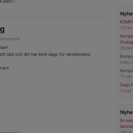
plats i...
Nyhet
KOMP
ng
10 feb
Kompi
mmentarer
fredag
olan!
28 dec
itt slut och det har blivit dags för skridskolans
Kompi
4 dec 
 mars
Kompis
11 okt
Dags f
9 mar
.
Nyhet
En san
lämnat
29 jun