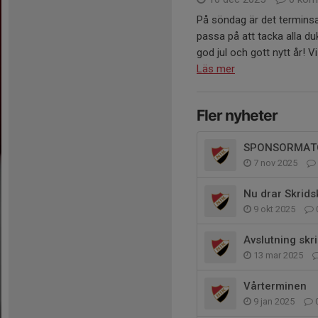
På söndag är det terminsav
passa på att tacka alla d
god jul och gott nytt år! V
Läs mer
Fler nyheter
SPONSORMAT
7 nov 2025
Nu drar Skrids
9 okt 2025
Avslutning skr
13 mar 2025
Vårterminen
9 jan 2025