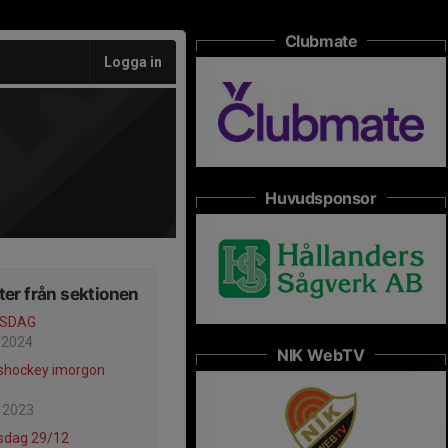
Clubmate
Logga in
Huvudsponsor
er från sektionen
ISDAG
 2024
NIK WebTV
shockey imorgon
 2023
sdag 29/12