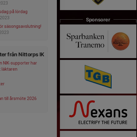
2023
dag på lördag
 2023
Sponsorer
ör säsongsavslutning!
 2023
er från Nittorps IK
n NIK-supporter har
 läktaren
xer
an till årsmöte 2026