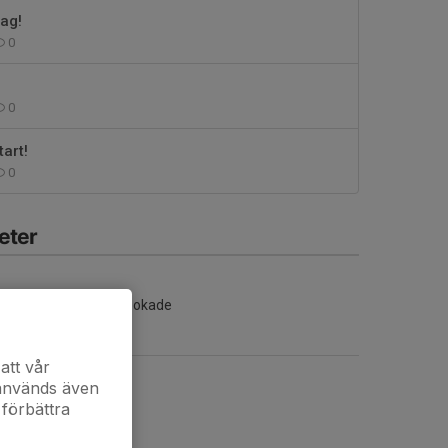
dag!
0
0
art!
0
eter
Inga aktiviteter inbokade
att vår
 används även
 förbättra