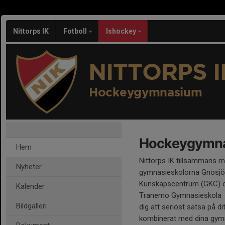
Nittorps IK
Fotboll
Ishockey
NITTORPS I
Hockeygymnasium
Hockeygymnasi
Hem
Nittorps IK tillsammans 
Nyheter
gymnasieskolorna Gnosj
Kunskapscentrum (GKC) 
Kalender
Tranemo Gymnasieskola gö
Bildgalleri
dig att seriöst satsa på di
kombinerat med dina gymn