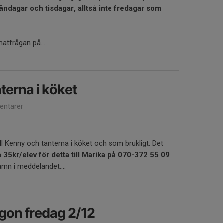
 måndagar och tisdagar, alltså inte fredagar som
atfrågan på...
nterna i köket
ntarer
ll Kenny och tanterna i köket och som brukligt. Det
 35kr/elev för detta till Marika på 070-372 55 09
amn i meddelandet....
gon fredag 2/12