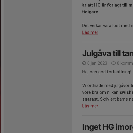
är att HG är förlagt till
tidigare.
Det verkar vara löst med m
Läs mer
Julgåva till ta
6 jan 2023
0 komme
Hej och god fortsättning!
Vi ordnade med julgåvor ti
vore bra om ni kan
swisha
snarast.
Skriv ert barns n
Läs mer
Inget HG imor