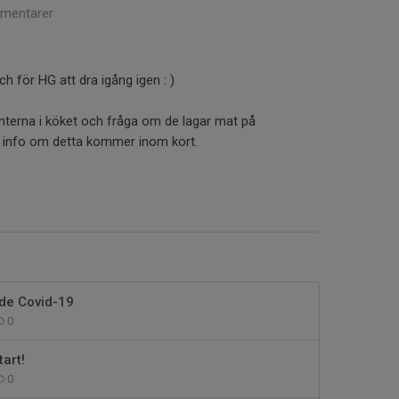
mentarer
h för HG att dra igång igen : )
anterna i köket och fråga om de lagar mat på
r info om detta kommer inom kort.
nde Covid-19
0
art!
0