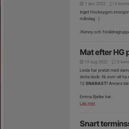
1 dec 2022
0 komm
Inget Hockeygym imorgon f
måndag : )
/Kenny och föräldragrupp
Mat efter HG
19 aug 2022
0 kom
Linda har pratat med dame
detta läsår. Ni som vill h
12
SNARAST!
Annars bli
Emma Bjelke har...
Läs mer
Snart terminss