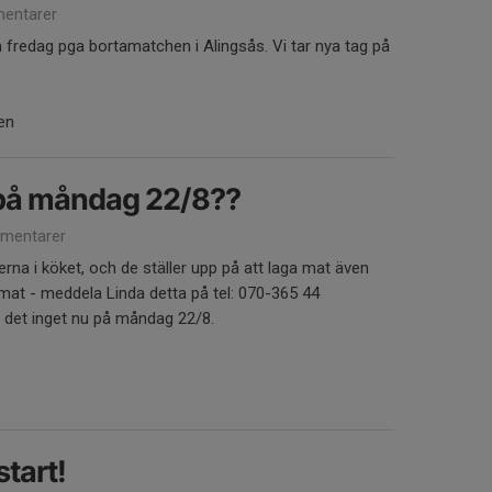
entarer
redag pga bortamatchen i Alingsås. Vi tar nya tag på
en
 på måndag 22/8??
mentarer
rna i köket, och de ställer upp på att laga mat även
a mat - meddela Linda detta på tel: 070-365 44
r det inget nu på måndag 22/8.
tart!