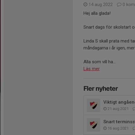
14 aug 2022
0 kom
Hej alla glada!
Snart dags för skolstart oc
Linda S skall prata med t
måndagarna i år igen, me
Alla som vill ha...
Läs mer
Fler nyheter
Viktigt angåe
21 aug 2021
Snart terminsst
16 aug 2021