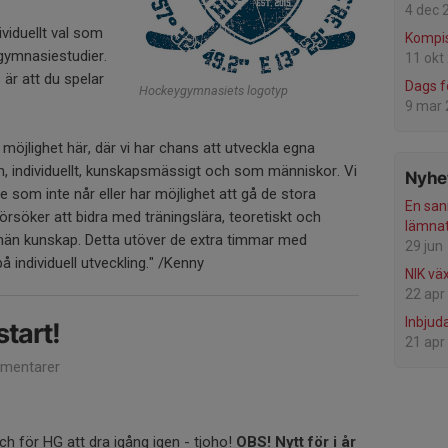
4 dec 
ividuellt val som
Kompis
gymnasiestudier.
11 okt
är att du spelar
Dags f
Hockeygymnasiets logotyp
9 mar
 möjlighet här, där vi har chans att utveckla egna
ån, individuellt, kunskapsmässigt och som människor. Vi
Nyhet
 de som inte når eller har möjlighet att gå de stora
En san
söker att bidra med träningslära, teoretiskt och
lämnat
män kunskap. Detta utöver de extra timmar med
29 jun
på individuell utveckling." /Kenny
NIK vä
22 apr
Inbjud
tart!
21 apr
mentarer
ch för HG att dra igång igen - tjoho!
OBS! Nytt för i år