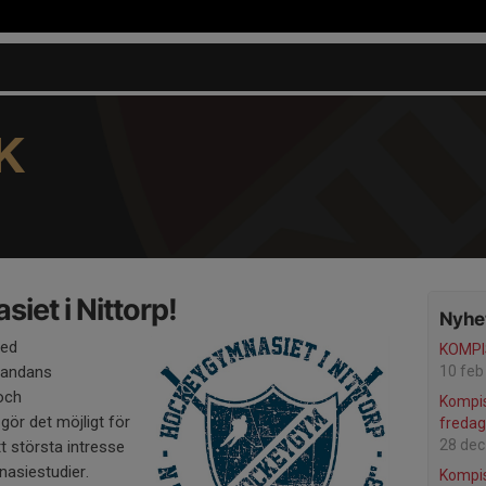
K
et i Nittorp!
Nyhet
med
KOMP
öandans
10 feb
och
Kompi
r det möjligt för
fredag
28 dec
tt största intresse
asiestudier.
Kompi