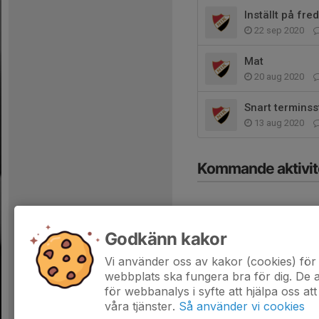
Inställt på fre
22 sep 2020
Mat
20 aug 2020
Snart terminsst
13 aug 2020
Kommande aktivit
Godkänn kakor
Vi använder oss av kakor (cookies) för 
Hela kalendern
webbplats ska fungera bra för dig. De
för webbanalys i syfte att hjälpa oss att
våra tjänster.
Så använder vi cookies