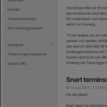
Dokument
Ishockeyprofilen är ett ind
Kontakt
kan kombineras med alla 
Tränare/Instruktör
Det enda kravet som finns 
aktivt i en förening.
Sök Hockeygymnasiet
"Vi har skapat oss en unik
spelare och spelare utifr
Instagram
ska vara ett alternativ till
hockeygymnasierna och för
Tranemo gymnasieskola
fysiskt samt kost och all
isträning där fokus ligger 
Gnosjö GKC
Snart terminss
16 aug 2023
0 kom
Hej alla glada!
Snart dags för skolstart o