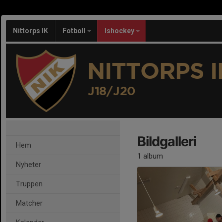
Nittorps IK
Fotboll
Ishockey
NITTORPS I
J18/J20
Bildgalleri
Hem
1 album
Nyheter
Truppen
Matcher