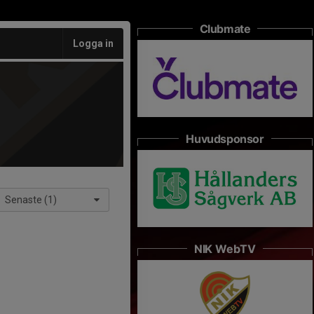
Clubmate
Logga in
Huvudsponsor
Senaste (1)
NIK WebTV