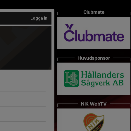
Clubmate
Logga in
Huvudsponsor
NIK WebTV