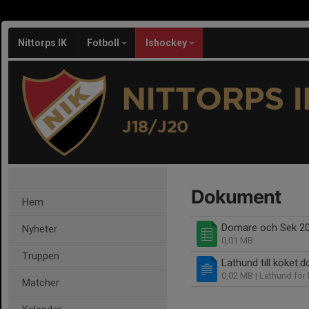
Nittorps IK
Fotboll
Ishockey
NITTORPS I
J18/J20
Dokument
Hem
Domare och Sek 20
Nyheter
0,01 MB
Truppen
Lathund till köket.d
0,02 MB
| Lathund för
Matcher