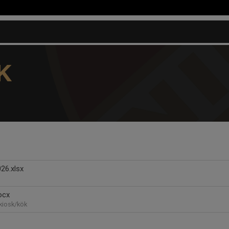
K
26.xlsx
ocx
 kiosk/kök