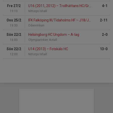
Fre 27/2
U16 (2011, 2012)
–
Trollhättans HC/Grästorps IK
4-1
19:10
Nittorps Ishall
Ons 25/2
IFK Falköping IK/Tidaholms HF
–
J18/J20
2-11
19:30
Odenrinken
Sön 22/2
Helsingborg HC Ungdom
–
A-lag
2-0
16:00
Olympiarinken A-Hall
Sön 22/2
U14 (2013)
–
Fotskäls HC
13-0
12:00
Nittorps Ishall