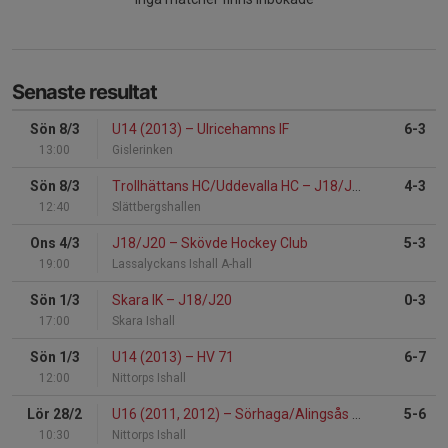
Senaste resultat
Sön 8/3
U14 (2013)
–
Ulricehamns IF
6-3
13:00
Gislerinken
Sön 8/3
Trollhättans HC/Uddevalla HC
–
J18/J20
4-3
12:40
Slättbergshallen
Ons 4/3
J18/J20
–
Skövde Hockey Club
5-3
19:00
Lassalyckans Ishall A-hall
Sön 1/3
Skara IK
–
J18/J20
0-3
17:00
Skara Ishall
Sön 1/3
U14 (2013)
–
HV 71
6-7
12:00
Nittorps Ishall
Lör 28/2
U16 (2011, 2012)
–
Sörhaga/Alingsås HK
5-6
10:30
Nittorps Ishall