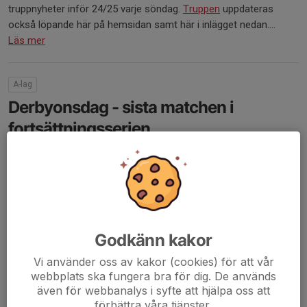
truppnyheter inför 24/25 varje söndag.
Truppen
uppdateras
också löpande här på hemsidan samt här i inlägget nedan....
Läs mer
A-lag
Derbyonsdag - sista matchen i
fortsättningsserien
19 feb 2024
0 kommentarer
Godkänn kakor
Vi använder oss av kakor (cookies) för att vår
webbplats ska fungera bra för dig. De används
även för webbanalys i syfte att hjälpa oss att
förbättra våra tjänster.