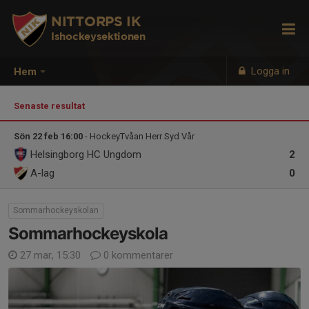
NITTORPS IK
Ishockeysektionen
Logga in
Hem
Senaste resultat
Sön 22 feb 16:00
- HockeyTvåan Herr Syd Vår
Helsingborg HC Ungdom
2
A-lag
0
Sommarhockeyskolan
Sommarhockeyskola
27 mar, 15:30
0 kommentarer