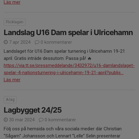
Läs mer
Flicklagen
Landslag U16 Dam spelar i Ulricehamn
7 apr 2024
0 kommentarer
Landslaget för U16 Dam spelar turnering i Ulricehamn 19-21
april. Gratis inträde dessutom. Passa på! 🔥
https://via.tt.se/pressmeddelande/3432972/u16-damlandslaget-
spelar-4-nationsturnering-i-ulricehamn-19-21-april?publis...
Läs mer
A-lag
Lagbygget 24/25
30 mar 2024
0 kommentarer
Följ oss på hemsida och våra sociala medier där Christian
”Sågarn” Johansson och Lennart ”Lelle” Selin presenterar