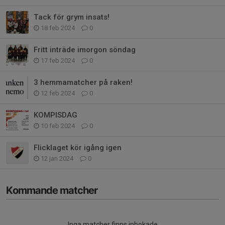
Tack för grym insats!
18 feb 2024
0
Fritt inträde imorgon söndag
17 feb 2024
0
3 hemmamatcher på raken!
12 feb 2024
0
KOMPISDAG
10 feb 2024
0
Flicklaget kör igång igen
12 jan 2024
0
Kommande matcher
Inga matcher finns inbokade