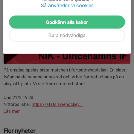
Så använder vi cookies
Godkänn alla kakor
Bara nödvändiga
På onsdag spelas sista matchen i fortsättningstvåan. En plats i
tvåan nästa säsong är säkrad och vi har fortsatt chans på en
play-off-plats. Vi ser fram emot ert stöd!
Ons 21/2 19:00
Nittorps ishall
https://stats.swehockey....
Läs mer
Fler nyheter