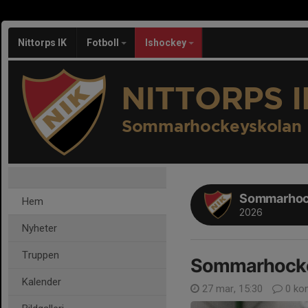
Nittorps IK
Fotboll
Ishockey
NITTORPS I
Sommarhockeyskolan
Sommarhoc
Hem
2026
Nyheter
Truppen
Sommarhocke
Kalender
27 mar, 15:30
0 ko