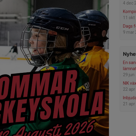
4 dec 
Kompis
11 okt
Dags f
9 mar
Nyhet
En san
lämnat
29 jun
NIK vä
22 apr
Inbjud
21 apr