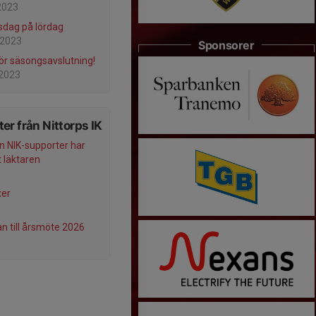
2023
dag på lördag
 2023
Sponsorer
ör säsongsavslutning!
 2023
er från Nittorps IK
n NIK-supporter har
 läktaren
xer
an till årsmöte 2026