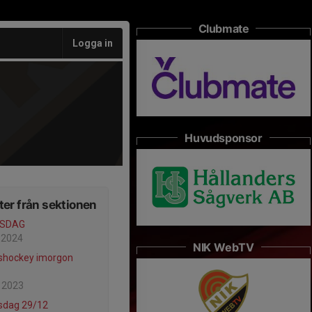
Clubmate
Logga in
Huvudsponsor
er från sektionen
ISDAG
 2024
NIK WebTV
shockey imorgon
 2023
sdag 29/12