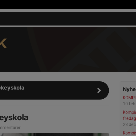
K
keyskola
Nyhet
KOMP
10 feb
Kompi
yskola
fredag
28 dec
mmentarer
Kompi