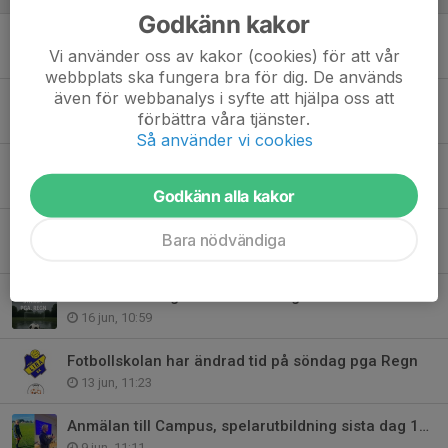
Godkänn kakor
Derby på IP!
Vi använder oss av kakor (cookies) för att vår
2 jul, 09:12
webbplats ska fungera bra för dig. De används
även för webbanalys i syfte att hjälpa oss att
Rolig start med Lekmedfotboll för födda 2021
förbättra våra tjänster.
30 jun, 16:12
Så använder vi cookies
Fin avslutning på fotbollskolan. Glad midsommar.
18 jun, 15:20
Godkänn alla kakor
Lekmedboll för F/P födda 2021! Anmälan öppen
Bara nödvändiga
17 jun, 20:49
BDXfältet stängt ikväll och imorgon fotbollskolan fortsätter där.
16 jun, 10:59
Fotbollskolan har ändrad tid på söndag pga Regn
13 jun, 11:23
Anmälan till Campus, spelarutbildning sista dag 10/6
9 jun, 11:11