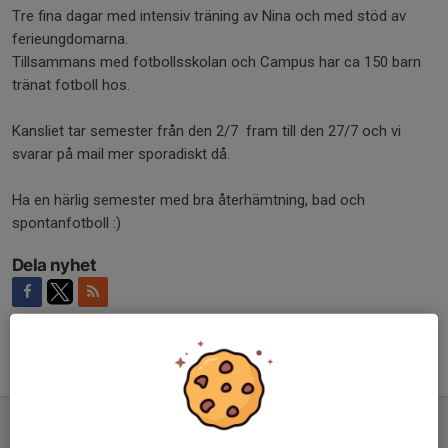
Tre fina dagar med intensiv träning av Nina och med stöd av
ferieungdomarna.
Tillsammans med fotbollsskolan och Campus har ca 150 barn
tränat fotboll hos.
Kansliet tar semester från den 2/7 fram till den 27/7 och vi
svarar på mail mer sporadiskt då.
Ha en härlig semester med bra återhämtning, bad och
spontanfotboll :)
Dela nyhet
Tidigare nyheter
Trevlig sommar. Kansliet öppnar 3/8
22 jul, 08:26