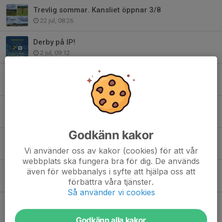
Trevlig sommar. Kansliet öppnar 3/8
22 jul, 08:26
Derby på IP!
2 jul, 09:12
Rolig start med Lekmedfotboll för födda 2021
30 jun, 16:12
Fin avslutning på fotbollskolan. Glad midsommar.
18 jun, 15:20
Godkänn kakor
Lekmedboll för F/P födda 2021! Anmälan öppen
17 jun, 20:49
Vi använder oss av kakor (cookies) för att vår
webbplats ska fungera bra för dig. De används
BDXfältet stängt ikväll och imorgon fotbollskolan fortsätter där.
även för webbanalys i syfte att hjälpa oss att
förbättra våra tjänster.
16 jun, 10:59
Så använder vi cookies
Fotbollskolan har ändrad tid på söndag pga Regn
13 jun, 11:23
Godkänn alla kakor