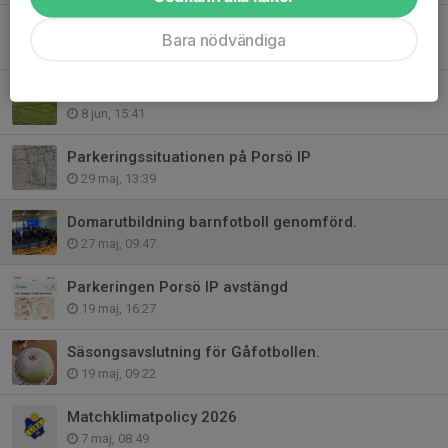
Anmälan till Campus, spelarutbildning sista dag 10/6
Bara nödvändiga
9 jun, 11:11
BDX fältet öppnar idag!
8 jun, 15:41
Parkeringssituationen på Porsö IP
29 maj, 13:39
Domarutbildning barnfotboll genomförd.
27 maj, 09:47
Parkeringen Porsö IP avstängd
19 maj, 16:27
Säsongsavslutning för Gåfotbollen.
19 maj, 09:22
Matchklimatpolicy 2026
7 maj, 08:49