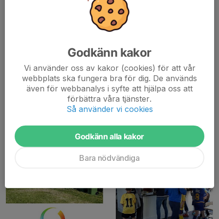
BDX-fältet har riktigt gräs (naturgräs)
Under vårsäsongen 2026 har vi följande planer:
Godkänn kakor
7 mot 7 planer: 2st 55x35 m, 2st 50x30 m
Vi använder oss av kakor (cookies) för att vår
5 mot 5 planer: 5st 30x20 m
webbplats ska fungera bra för dig. De används
även för webbanalys i syfte att hjälpa oss att
I byggnaden med fiket finns även 2 omklädningsrum med dusch
förbättra våra tjänster.
samt toaletter och förråd.
Så använder vi cookies
Fiket
Godkänn alla kakor
Bara nödvändiga