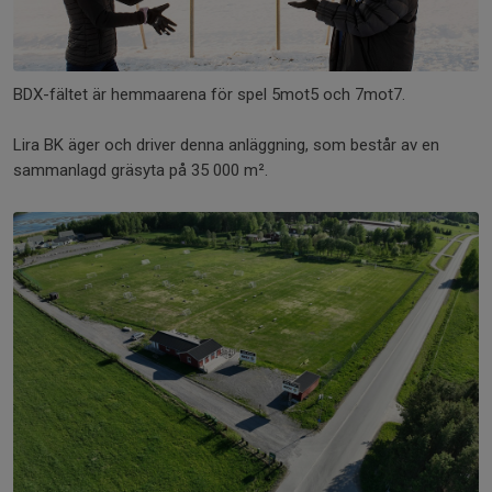
BDX-fältet är hemmaarena för spel 5mot5 och 7mot7.
Lira BK äger och driver denna anläggning, som består av en
sammanlagd gräsyta på 35 000 m².