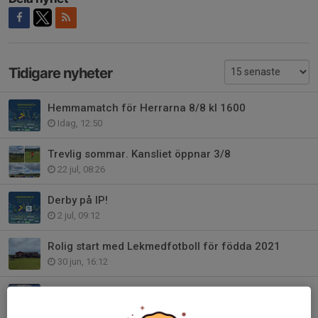
Tidigare nyheter
Hemmamatch för Herrarna 8/8 kl 1600
Idag, 12:50
Trevlig sommar. Kansliet öppnar 3/8
22 jul, 08:26
Derby på IP!
2 jul, 09:12
Rolig start med Lekmedfotboll för födda 2021
30 jun, 16:12
Fin avslutning på fotbollskolan. Glad midsommar.
18 jun, 15:20