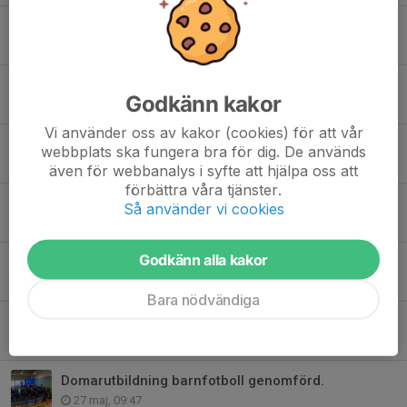
Lekmedboll för F/P födda 2021! Anmälan öppen
17 jun, 20:49
BDXfältet stängt ikväll och imorgon fotbollskolan fortsätter där.
Godkänn kakor
16 jun, 10:59
Vi använder oss av kakor (cookies) för att vår
Fotbollskolan har ändrad tid på söndag pga Regn
webbplats ska fungera bra för dig. De används
13 jun, 11:23
även för webbanalys i syfte att hjälpa oss att
förbättra våra tjänster.
Anmälan till Campus, spelarutbildning sista dag 10/6
Så använder vi cookies
9 jun, 11:11
Godkänn alla kakor
BDX fältet öppnar idag!
8 jun, 15:41
Bara nödvändiga
Parkeringssituationen på Porsö IP
29 maj, 13:39
Domarutbildning barnfotboll genomförd.
27 maj, 09:47