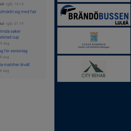
ul -
Igår, 10:14
utmärkt sig med fair
ul -
Igår, 01:19
ömda saker
lstad cup
-
6 aug
g för seniorlag
6 aug
da matcher ikväll
6 aug