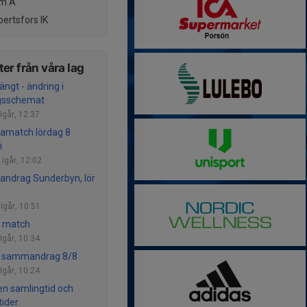
m A
ertsfors IK
er från våra lag
ängt - ändring i
ngsschemat
Igår, 12:37
match lördag 8
i
-
Igår, 12:02
ndrag Sunderbyn, lör
-
Igår, 10:51
d match
Igår, 10:34
lt sammandrag 8/8
Igår, 10:24
n samlingtid och
ider.