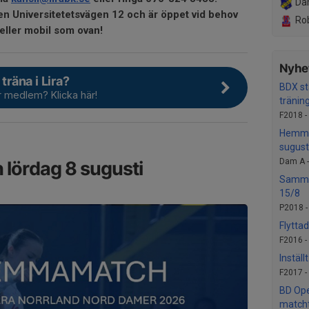
Da
len Universitetetsvägen 12 och är öppet vid behov
Rob
 eller mobil som ovan!
Nyhet
 träna i Lira?
BDX st
er medlem? Klicka här!
träni
F2018 -
Hemma
sugust
Dam A 
ördag 8 sugusti
Samma
15/8
P2018 
Flytta
F2016 -
Instäl
F2017 -
BD Ope
matcht