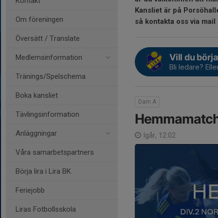
Kontakt
Kansliet är på Porsöhal
Om föreningen
så kontakta oss via mail
Översätt / Translate
Vill du börja
Medlemsinformation
Bli ledare? Ell
Tränings/Spelschema
Boka kansliet
Dam A
Tävlingsinformation
Hemmamatch l
Anläggningar
Igår, 12:02
Våra samarbetspartners
Börja lira i Lira BK
Feriejobb
Liras Fotbollsskola