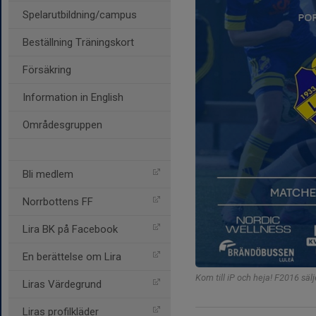
Spelarutbildning/campus
Beställning Träningskort
Försäkring
Information in English
Områdesgruppen
Bli medlem
Norrbottens FF
Lira BK på Facebook
En berättelse om Lira
Kom till iP och heja! F2016 sälj
Liras Värdegrund
Liras profilkläder