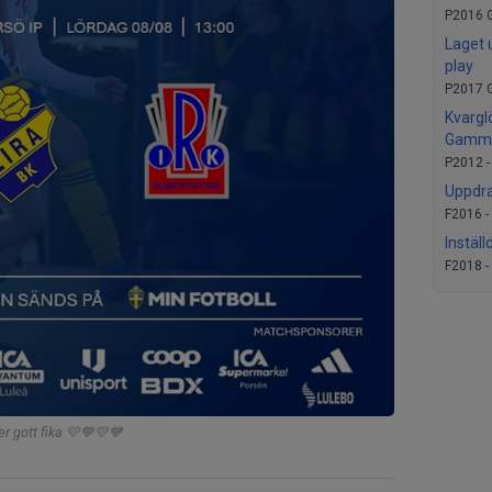
P2016 G
Laget 
play
P2017 G
Kvargl
Gamme
P2012 
Uppdra
F2016 -
Inställ
F2018 -
er gott fika 💛💙💛💙