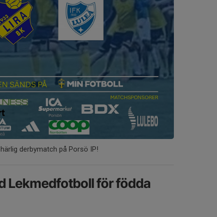
härlig derbymatch på Porsö IP!
ed Lekmedfotboll för födda