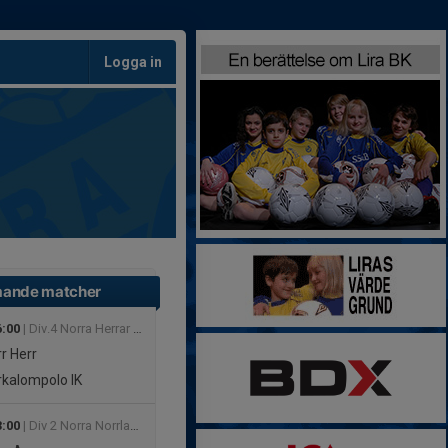
Logga in
ande matcher
6:00
| Div.4 Norra Herrar Vår
rr
Herr
kalompolo IK
3:00
| Div 2 Norra Norrland Nord Damer