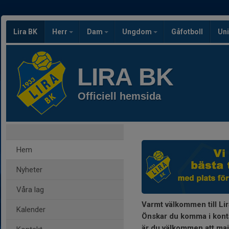
Lira BK
Herr
Dam
Ungdom
Gåfotboll
Uni
LIRA BK
Officiell hemsida
Hem
Nyheter
Våra lag
Varmt välkommen till Lir
Kalender
Önskar du komma i konta
är du välkommen att ma