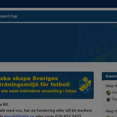
sport Cup
Komm
Idag 1
He
Par
a BK.
kt med oss, har en fundering eller vill bli medlem
Idag 1
ila
kansli@lirabk.se
eller ringa 070-824 5433.