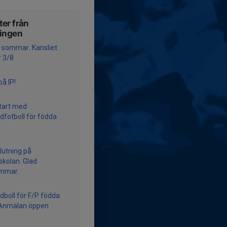
er från
ningen
g sommar. Kansliet
 3/8
på IP!
start med
fotboll för födda
slutning på
skolan. Glad
mmar.
boll för F/P födda
 Anmälan öppen