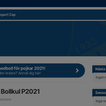
sport Cup
medboll för pojkar 2021!
Nästa
ler ledare? Anmäl dig här!
Ingen 
 Bollkul P2021
Senast
ntarer
Inga r