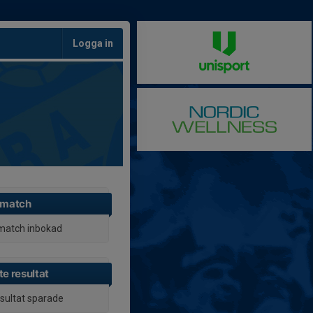
Logga in
 match
match inbokad
e resultat
esultat sparade