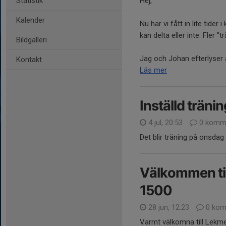
Statistik
Hej,
Kalender
Nu har vi fått in lite tide
kan delta eller inte. Fler 
Bildgalleri
Jag och Johan efterlyser ä
Kontakt
Läs mer
Inställd trän
4 jul, 20:53
0 komme
Det blir träning på onsdag
Välkommen til
1500
28 jun, 12:23
0 kom
Varmt välkomna till Lekme