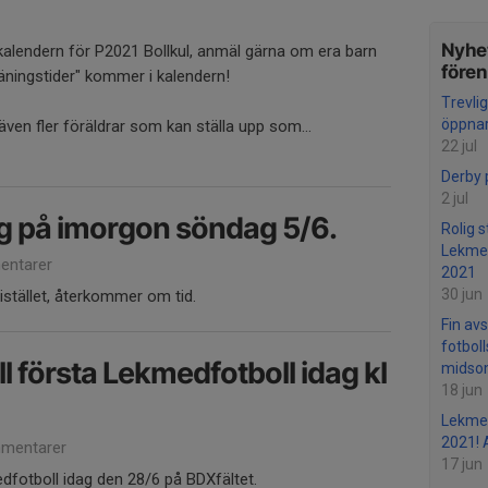
Nyhet
r i kalendern för P2021 Bollkul, anmäl gärna om era barn
före
"träningstider" kommer i kalendern!
Trevli
öppnar
ven fler föräldrar som kan ställa upp som...
22 jul
Derby 
2 jul
ing på imorgon söndag 5/6.
Rolig 
Lekmed
ntarer
2021
30 jun
 istället, återkommer om tid.
Fin av
fotboll
l första Lekmedfotboll idag kl
midso
18 jun
Lekmed
2021!
mentarer
17 jun
dfotboll idag den 28/6 på BDXfältet.