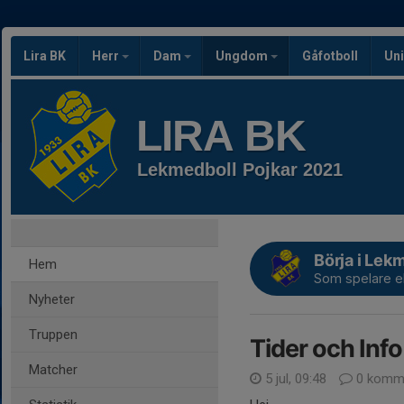
Lira BK
Herr
Dam
Ungdom
Gåfotboll
Uni
LIRA BK
Lekmedboll Pojkar 2021
Börja i Lek
Hem
Som spelare el
Nyheter
Truppen
Tider och Info
Matcher
5 jul, 09:48
0 komme