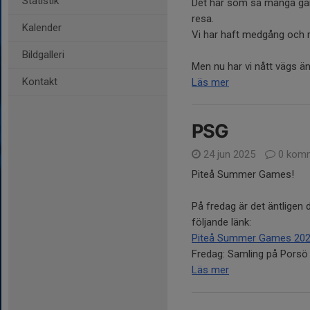
Statistik
Det har som så många gång
resa.
Kalender
Vi har haft medgång och 
Bildgalleri
Men nu har vi nått vägs änd
Kontakt
Läs mer
PSG
24 jun 2025
0 komm
Piteå Summer Games!
På fredag är det äntligen 
följande länk:
Piteå Summer Games 2025 
Fredag: Samling på Porsö IP
Läs mer