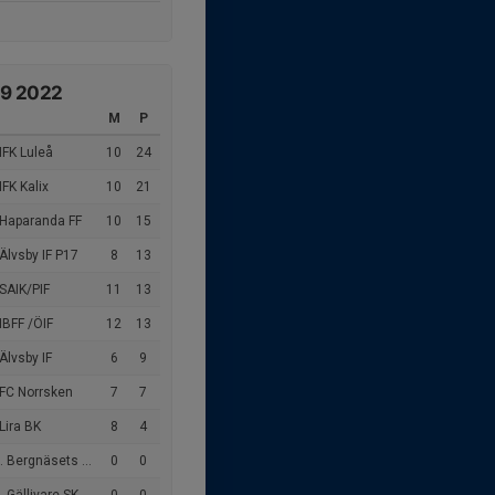
19 2022
M
P
IFK Luleå
10
24
IFK Kalix
10
21
 Haparanda FF
10
15
Älvsby IF P17
8
13
SAIK/PIF
11
13
IBFF /ÖIF
12
13
Älvsby IF
6
9
 FC Norrsken
7
7
Lira BK
8
4
 Bergnäsets AIK
0
0