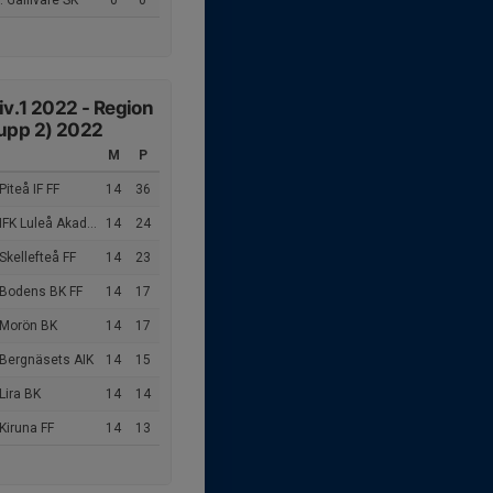
 Gällivare SK
0
0
iv.1 2022 - Region
upp 2) 2022
M
P
Piteå IF FF
14
36
IFK Luleå Akademi
14
24
Skellefteå FF
14
23
 Bodens BK FF
14
17
 Morön BK
14
17
 Bergnäsets AIK
14
15
Lira BK
14
14
Kiruna FF
14
13