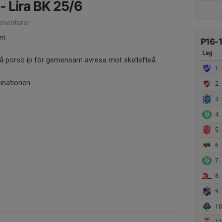
 Lira BK 25/6
mentarer
en.
P16-
Lag
på porsö ip för gemensam avresa mot skellefteå.
1. 
inationen
2. 
3.
4. 
5. 
6. 
7. 
8.
9. 
10.