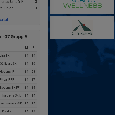
onäs Umeå IF
3
r Junior
3
sultat
r -07 Grupp A
M
P
Lira BK
14
34
Gällivare SK
14
30
 Hedens IF
14
28
Piteå IF FF
14
17
 Bodens BK FF
14
15
nfjärdens SK IBFF/ÖIF
14
14
 Bergnäsets AIK
14
14
IFK Kalix
14
12