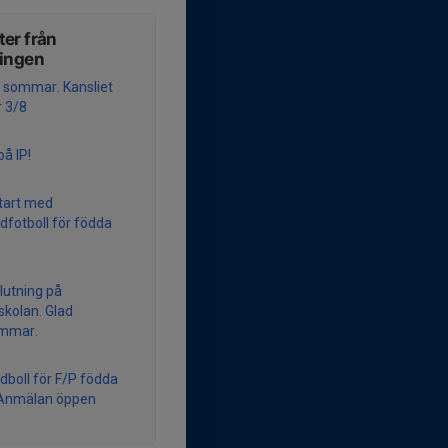
er från
ningen
g sommar. Kansliet
 3/8
på IP!
start med
fotboll för födda
slutning på
skolan. Glad
mmar.
boll för F/P födda
 Anmälan öppen