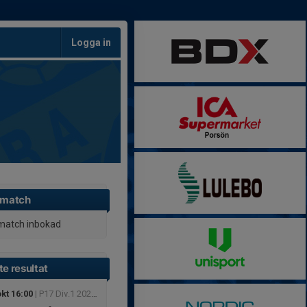
Logga in
 match
match inbokad
e resultat
kt 16:00
| P17 Div.1 2025 - Region 6 (Norr)