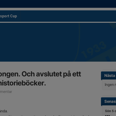
sport Cup
ongen. Och avslutet på ett
Nästa
 historieböcker.
Ingen 
mentar
Senast
ända.
Sön 5 o