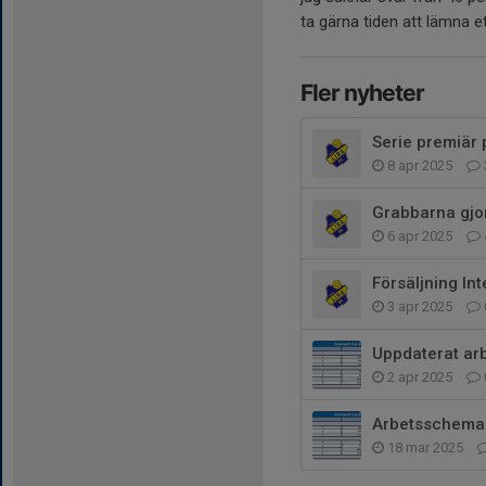
ta gärna tiden att lämna e
Fler nyheter
Serie premiär
8 apr 2025
Grabbarna gjo
6 apr 2025
Försäljning In
3 apr 2025
Uppdaterat ar
2 apr 2025
Arbetsschema 
18 mar 2025