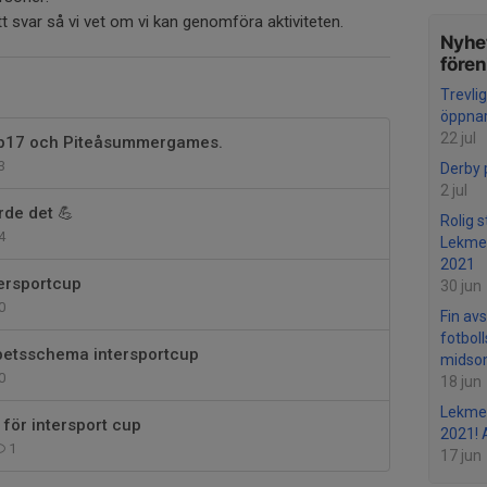
tt svar så vi vet om vi kan genomföra aktiviteten.
Nyhet
före
Trevli
öppnar
22 jul
 p17 och Piteåsummergames.
3
Derby 
2 jul
rde det 💪
Rolig 
4
Lekmed
2021
tersportcup
30 jun
0
Fin av
fotboll
betsschema intersportcup
midso
0
18 jun
Lekmed
för intersport cup
2021!
1
17 jun