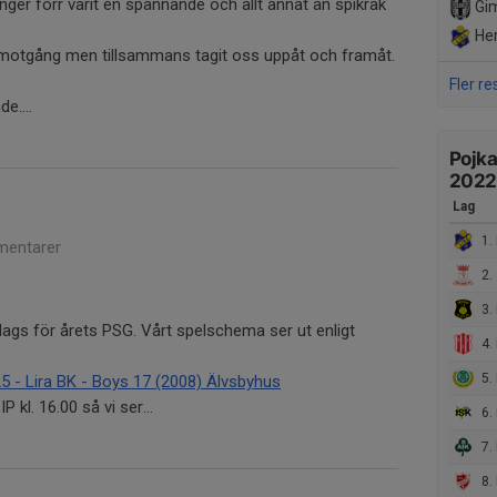
er förr varit en spännande och allt annat än spikrak
Gim
Her
motgång men tillsammans tagit oss uppåt och framåt.
Fler re
e....
Pojka
2022
Lag
1. 
entarer
2. 
3.
dags för årets PSG. Vårt spelschema ser ut enligt
4. 
5.
- Lira BK - Boys 17 (2008) Älvsbyhus
 kl. 16.00 så vi ser...
6. I
7.
8. 