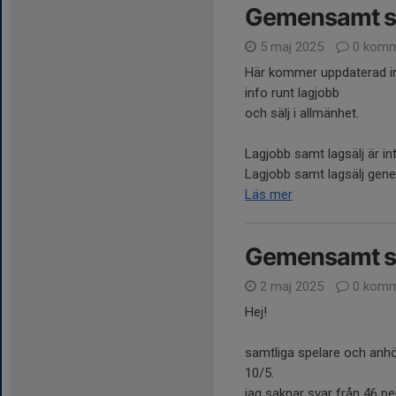
Gemensamt st
5 maj 2025
0 komm
Här kommer uppdaterad inf
info runt lagjobb
och sälj i allmänhet.
Lagjobb samt lagsälj är int
Lagjobb samt lagsälj genere
Läs mer
Gemensamt st
2 maj 2025
0 komm
Hej!
samtliga spelare och anhör
10/5.
jag saknar svar från 46 p