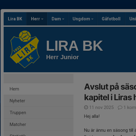
Lira BK
Herr
Dam
Ungdom
Gåfotboll
Uni
LIRA BK
Herr Junior
Avslut på säs
Hem
kapitel i Liras
Nyheter
11 nov 2025
1 kom
Truppen
Hej alla!
Matcher
Nu är ännu en säsong till 