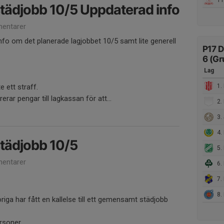
11.
ädjobb 10/5 Uppdaterad info
entarer
o om det planerade lagjobbet 10/5 samt lite generell
P17 D
6 (Gr
Lag
e ett straff.
1. 
rar pengar till lagkassan för att...
2. 
3. 
4.
ädjobb 10/5
5.
entarer
6.
7. 
8. 
iga har fått en kallelse till ett gemensamt städjobb
ersoner.