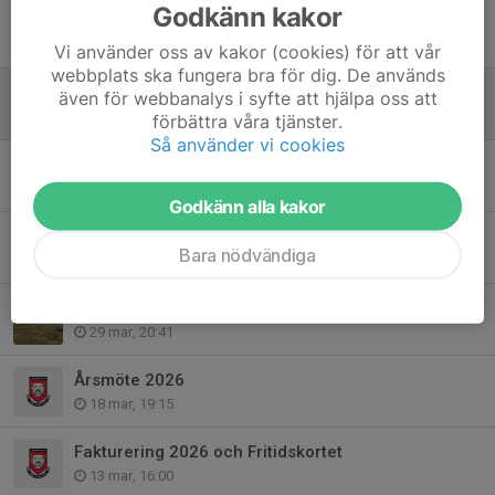
Godkänn kakor
Öppna träningar v26
17 jun, 16:27
Vi använder oss av kakor (cookies) för att vår
webbplats ska fungera bra för dig. De används
Avgiftsfria fotbollsskolor, platser kvar på IP v26
även för webbanalys i syfte att hjälpa oss att
7 jun, 11:28
förbättra våra tjänster.
Så använder vi cookies
Spelaravgifter och matcher
2 jun, 12:58
Godkänn alla kakor
Bollek 2020 och bollkul 2021-2022
Bara nödvändiga
21 apr, 09:04
Hjälp till att fixa anläggningen innan säsongsstart
29 mar, 20:41
Årsmöte 2026
18 mar, 19:15
Fakturering 2026 och Fritidskortet
13 mar, 16:00