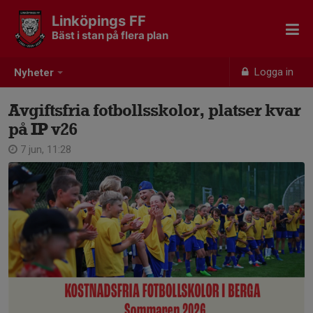
Linköpings FF
Bäst i stan på flera plan
Logga in
Nyheter
Avgiftsfria fotbollsskolor, platser kvar
på IP v26
7 jun, 11:28