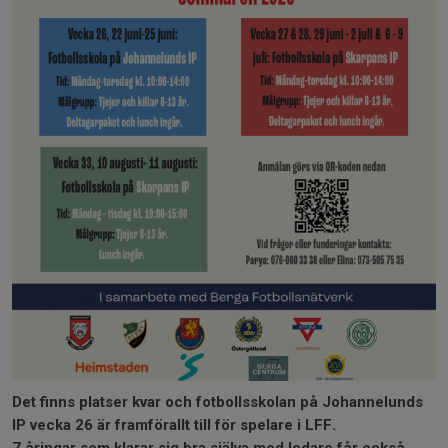
Det finns platser kvar och fotbollsskolan på Johannelunds
IP vecka 26 är framförallt till för spelare i LFF.
7 åringar som klarar sig bra själva med ledare får också