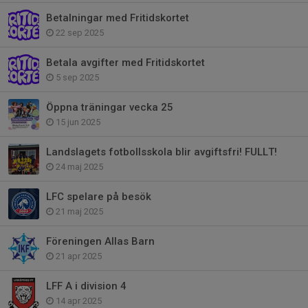
Betalningar med Fritidskortet
22 sep 2025
Betala avgifter med Fritidskortet
5 sep 2025
Öppna träningar vecka 25
15 jun 2025
Landslagets fotbollsskola blir avgiftsfri! FULLT!
24 maj 2025
LFC spelare på besök
21 maj 2025
Föreningen Allas Barn
21 apr 2025
LFF A i division 4
14 apr 2025