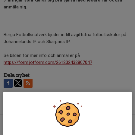
anmäla sig.
Berga Fotbollsnätverk bjuder in till avgiftsfria fotbollsskolor på
Johannelunds IP och Skarpans IP.
Se bilden för mer info och anmäl er på
https://form.jotform.com/261232432807047
Dela nyhet
Tidigare nyheter
Öppna träningar vecka 32/Öppen turnering på fredag
1 aug, 10:34