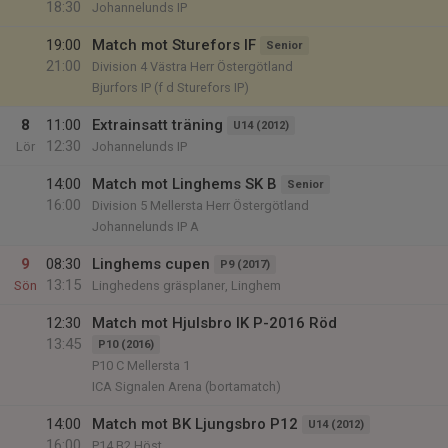
18:30
Johannelunds IP
19:00
Match mot Sturefors IF
Senior
21:00
Division 4 Västra Herr Östergötland
Bjurfors IP (f d Sturefors IP)
8
11:00
Extrainsatt träning
U14 (2012)
12:30
Lör
Johannelunds IP
14:00
Match mot Linghems SK B
Senior
16:00
Division 5 Mellersta Herr Östergötland
Johannelunds IP A
9
08:30
Linghems cupen
P9 (2017)
13:15
Sön
Linghedens gräsplaner, Linghem
12:30
Match mot Hjulsbro IK P-2016 Röd
13:45
P10 (2016)
P10 C Mellersta 1
ICA Signalen Arena (bortamatch)
14:00
Match mot BK Ljungsbro P12
U14 (2012)
16:00
P14 B2 Höst