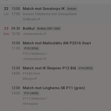
22
15:00
Match mot Sonstorps IK
Senior
17:00
Lör
Division 5 Mellersta Herr Östergötland
Stråkvads IP
23
09:30
Bollkul
Bollkul 2021-2022
10:30
Sön
Johannelunds IP
10:00
Match mot Malmslätts AIK P2016 Svart
11:00
P10 (2016)
P10 C Mellersta 1
Johannelunds IP
12:00
Match mot IK Sleipner P12 Blå
U14 (2012)
14:00
P14 B2 Höst
Ektorps IP
12:00
Match mot Linghems SK P11 (grön)
14:00
P11 (2015)
P11 C Mellersta 1
Himnaplan