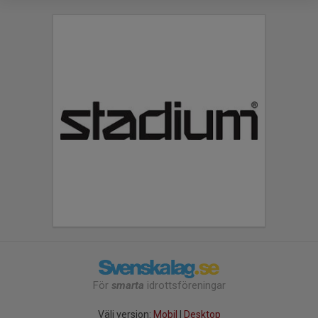
För
smarta
idrottsföreningar
Välj version:
Mobil
|
Desktop