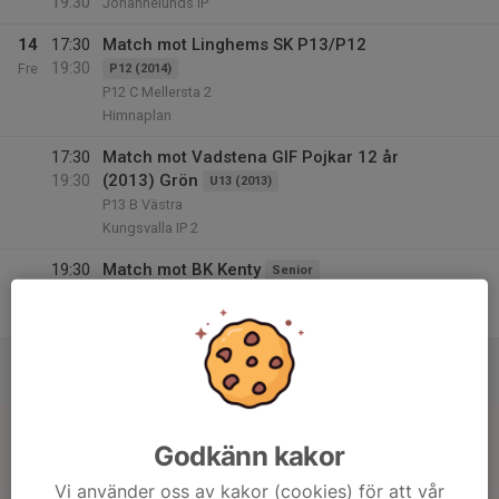
19:30
Johannelunds IP
14
17:30
Match mot Linghems SK P13/P12
19:30
Fre
P12 (2014)
P12 C Mellersta 2
Himnaplan
17:30
Match mot Vadstena GIF Pojkar 12 år
19:30
(2013) Grön
U13 (2013)
P13 B Västra
Kungsvalla IP 2
19:30
Match mot BK Kenty
Senior
21:30
Division 5 Mellersta Herr Östergötland
Fredriksbergs IP
15
09:00
Sammandrag 3, Tallboda
P9 (2017)
16:00
Lör
Tallboda
16
10:00
Match mot Åby IF P2012 Blå
U14 (2012)
12:00
Godkänn kakor
Sön
P14 B2 Höst
Johannelunds IP
Vi använder oss av kakor (cookies) för att vår