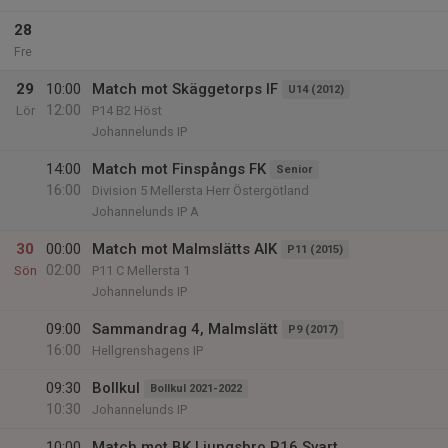
28
Fre
29
10:00
Match mot Skäggetorps IF
U14 (2012)
12:00
Lör
P14 B2 Höst
Johannelunds IP
14:00
Match mot Finspångs FK
Senior
16:00
Division 5 Mellersta Herr Östergötland
Johannelunds IP A
30
00:00
Match mot Malmslätts AIK
P11 (2015)
02:00
Sön
P11 C Mellersta 1
Johannelunds IP
09:00
Sammandrag 4, Malmslätt
P9 (2017)
16:00
Hellgrenshagens IP
09:30
Bollkul
Bollkul 2021-2022
10:30
Johannelunds IP
10:00
Match mot BK Ljungsbro P16 Svart