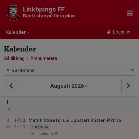
Linköpings FF
Bäst i stan på flera plan
Logga in
Kalender
Kalender
Gå till idag
|
Prenumerera
Augusti 2026
1
Lör
2
14:30
Match Sturefors & Uppstart hösten P2016
17:30
Sön
P10 (2016)
Johannelunds IP