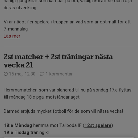
härligt gäng killar som kämpar på bra, väldigt kul att se och följa
deras utveckling!
Vi är något fler spelare i truppen än vad som är optimalt för ett
7-mannalag....
Läs mer
2st matcher + 2st träningar nästa
vecka 21
15 maj, 12:30
1 kommentar
Hemmamatchen som var planerad till nu på söndag 17:e flyttas
till måndag 18:e pga. motståndarlaget.
Därmed erbjuds mycket fotboll för de som vill nästa vecka!
18:e Måndag
hemma mot Tallboda IF (
12st spelare
)
19:e Tisdag
träning kl....