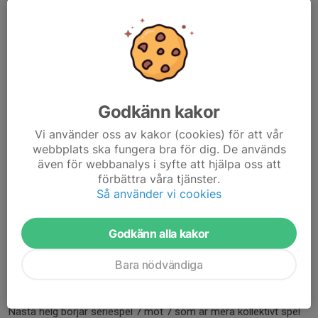
Läs mer
3st träningar + match den här veckan!
11 maj, 11:45
0 kommentarer
Vi erbjuder fler träningar den här veckan för att kolla av intresset
Godkänn kakor
nu när handboll, innebandy och andra vinteridrotter avslutar
säsongen.
Vi använder oss av kakor (cookies) för att vår
webbplats ska fungera bra för dig. De används
Nu vecka 11 testar vi träning.
även för webbanalys i syfte att hjälpa oss att
Tisdag
kl.17:30-19:00
förbättra våra tjänster.
Onsdag
kl. 17:30-19:00
Så använder vi cookies
Lördag
kl....
Läs mer
Godkänn alla kakor
Bara nödvändiga
Seriespel 7 mot 7 matchschema!
3 maj, 15:39
1 kommentar
Nästa helg börjar seriespel 7 mot 7 som är mera kollektivt spel