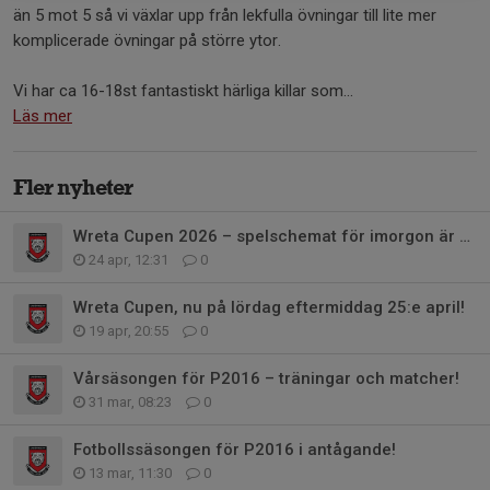
än 5 mot 5 så vi växlar upp från lekfulla övningar till lite mer
komplicerade övningar på större ytor.
Vi har ca 16-18st fantastiskt härliga killar som...
Läs mer
Fler nyheter
Wreta Cupen 2026 – spelschemat för imorgon är klart
24 apr, 12:31
0
Wreta Cupen, nu på lördag eftermiddag 25:e april!
19 apr, 20:55
0
Vårsäsongen för P2016 – träningar och matcher!
31 mar, 08:23
0
Fotbollssäsongen för P2016 i antågande!
13 mar, 11:30
0