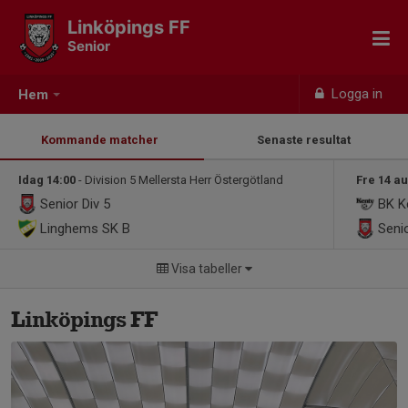
Linköpings FF
Senior
Logga in
Hem
Kommande matcher
Senaste resultat
Idag 14:00
- Division 5 Mellersta Herr Östergötland
Fre 14 au
Senior
Div 5
BK K
Linghems SK B
Seni
Visa tabeller
Linköpings FF