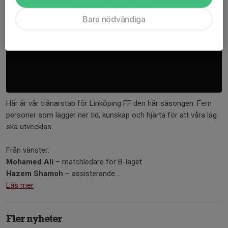
Bara nödvändiga
Här är vår tränarstab för Linköping FF den här säsongen. Fem
personer som lägger ner tid, kunskap och hjärta för att våra lag
ska utvecklas.
Från vänster:
Mohamed Ali
– matchledare för B-laget
Hazem Shamoh
– assisterande...
Läs mer
Fler nyheter