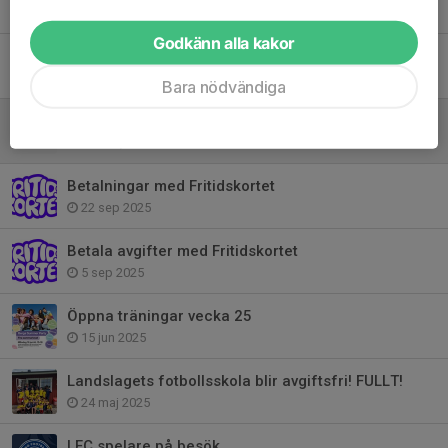
29 mar, 20:41
Godkänn alla kakor
Årsmöte 2026
18 mar, 19:15
Bara nödvändiga
Fakturering 2026 och Fritidskortet
13 mar, 16:00
Betalningar med Fritidskortet
22 sep 2025
Betala avgifter med Fritidskortet
5 sep 2025
Öppna träningar vecka 25
15 jun 2025
Landslagets fotbollsskola blir avgiftsfri! FULLT!
24 maj 2025
LFC spelare på besök