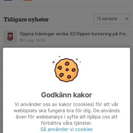
Tidigare nyheter
Öppna träningar vecka 32/Öppen turnering på fredag
1 aug, 10:34
Öppna träningar v26
17 jun, 16:27
Avgiftsfria fotbollsskolor, platser kvar på IP v26
7 jun, 11:28
Spelaravgifter och matcher
Godkänn kakor
2 jun, 12:58
Vi använder oss av kakor (cookies) för att vår
webbplats ska fungera bra för dig. De används
Bollek 2020 och bollkul 2021-2022
även för webbanalys i syfte att hjälpa oss att
21 apr, 09:04
förbättra våra tjänster.
Så använder vi cookies
Hjälp till att fixa anläggningen innan säsongsstart