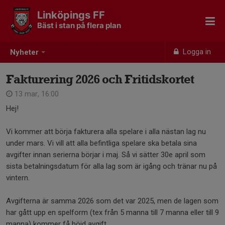
Linköpings FF
Bäst i stan på flera plan
Logga in
Nyheter
Fakturering 2026 och Fritidskortet
13 mar, 16:00
Hej!
Vi kommer att börja fakturera alla spelare i alla nästan lag nu
under mars. Vi vill att alla befintliga spelare ska betala sina
avgifter innan serierna börjar i maj. Så vi sätter 30e april som
sista betalningsdatum för alla lag som är igång och tränar nu på
vintern.
Avgifterna är samma 2026 som det var 2025, men de lagen som
har gått upp en spelform (tex från 5 manna till 7 manna eller till 9
manna) kommer få höjd avgift.