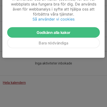
Fler nyheter
webbplats ska fungera bra för dig. De används
även för webbanalys i syfte att hjälpa oss att
Träning men P2017
förbättra våra tjänster.
27 aug 2025
0
Så använder vi cookies
Sommaravslutning på bolleken
Godkänn alla kakor
17 jun 2025
0
Bara nödvändiga
Kommande aktiviteter
Inga aktiviteter inbokade
Hela kalendern