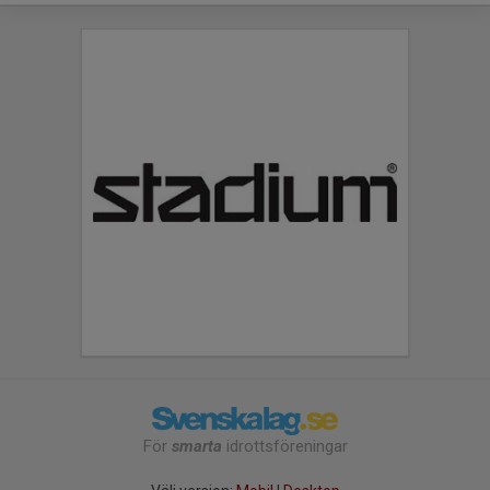
För
smarta
idrottsföreningar