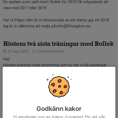
De spelare som varit med i Bollek för 2019 får erbjudande att
vara med 2017 eller 2019.
Har ni frågor eller är ni intresserade av att starta upp ett 2018
lag är ni välkomna att mejla på info@lffungdom.se
Höstens två sista träningar med Bollek
23 sep 2025
0 kommentarer
Hej!
Hösten kommer med stormsteg och nu har vi två samlingar
kvar.
Nu på onsdag kommer jag Patrik vara med och under eller efter
träningen kommer jag ha ett informationsmöte med er föräldrar
om fortsättningen för barnen i...
Läs mer
Godkänn kakor
Vi använder oss av kakor (cookies) för att vår