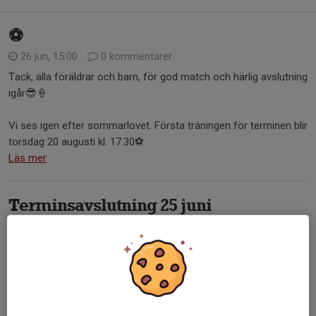
⚽️
26 jun, 15:00
0 kommentarer
Tack, alla föräldrar och barn, för god match och härlig avslutning
igår😎🍦
Vi ses igen efter sommarlovet. Första träningen för terminen blir
torsdag 20 augusti kl. 17.30⚽️
Läs mer
Terminsavslutning 25 juni
12 jun, 15:15
0 kommentarer
Äntligen sommarlov från skolan, men fotbollsträningen
fortsätter juni ut. Sista tillfället för terminen blir torsdagen den
25 juni.
Vi tränar som vanligt men bjuder in föräldrar att spela match