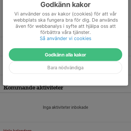
Godkänn kakor
mot barnen i slutet av träningen....
Läs mer
Vi använder oss av kakor (cookies) för att vår
webbplats ska fungera bra för dig. De används
även för webbanalys i syfte att hjälpa oss att
Fler nyheter
förbättra våra tjänster.
Så använder vi cookies
Info från ledare/föräldramötet
23 apr, 21:58
0
Godkänn alla kakor
Uppstart med föräldramöte
Bara nödvändiga
16 apr, 21:39
0
Kommande aktiviteter
Inga aktiviteter inbokade