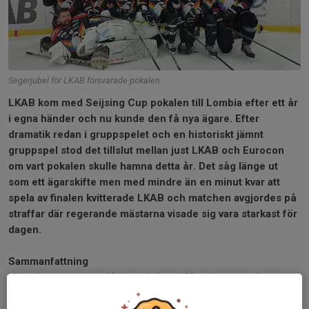
Segerjubel för LKAB försvarade pokalen
LKAB kom med Seijsing Cup pokalen till Lombia efter ett år
i egna händer och nu kunde den få nya ägare. Efter
dramatik redan i gruppspelet och en historiskt jämnt
gruppspel stod det tillslut mellan just LKAB och Eurocon
om vart pokalen skulle hamna detta år. Det såg länge ut
som ett ägarskifte men med mindre än en minut kvar att
spela av finalen kvitterade LKAB och matchen avgjordes på
straffar där regerande mästarna visade sig vara starkast för
dagen.
Sammanfattning
Vi kan konstatera att 10 lag och över 100 spelare som inte
spelar ishockey till vardags deltog i årets upplaga. Det unika med
Seijsing Cup är att vi har OS-medaljörer och förstagångsutövare