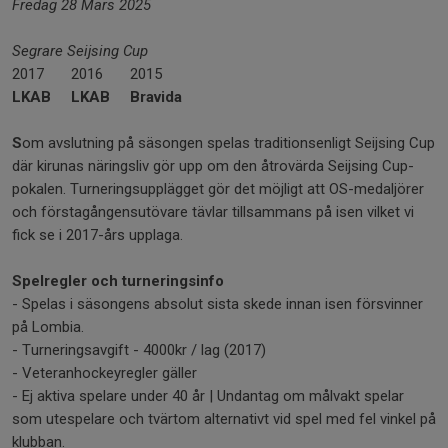
Fredag 28 Mars 2025
Segrare Seijsing Cup
2017
2016
2015
LKAB
LKAB
Bravida
S
om avslutning på säsongen spelas traditionsenligt Seijsing Cup
där kirunas näringsliv gör upp om den åtrovärda Seijsing Cup-
pokalen. Turneringsupplägget gör det möjligt att OS-medaljörer
och förstagångensutövare tävlar tillsammans på isen vilket vi
fick se i 2017-års upplaga.
Spelregler och turneringsinfo
- Spelas i säsongens absolut sista skede innan isen försvinner
på Lombia.
- Turneringsavgift - 4000kr / lag (2017)
- Veteranhockeyregler gäller
- Ej aktiva spelare under 40 år | Undantag om målvakt spelar
som utespelare och tvärtom alternativt vid spel med fel vinkel på
klubban.