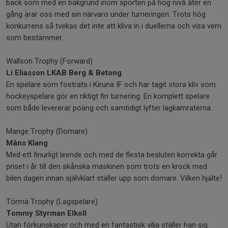
back som med en bakgrund inom sporten på hög nivå åter en
gång ärar oss med sin närvaro under turneringen. Trots hög
konkurrens så tvekas det inte att kliva in i duellerna och visa vem
som bestämmer.
Wallson Trophy (Forward)
Li Eliasson LKAB Berg & Betong
En spelare som fostrats i Kiruna IF och har tagit stora kliv som
hockeyspelare gör en riktigt fin turnering. En komplett spelare
som både levererar poäng och samtidigt lyfter lagkamraterna.
Mange Trophy (Domare)
Måns Klang
Med ett finurligt leende och med de flesta besluten korrekta går
priset i år till den skånska maskinen som trots en krock med
bilen dagen innan självklart ställer upp som domare. Vilken hjälte!
Törmä Trophy (Lagspelare)
Tommy Styrman Elkoll
Utan förkunskaper och med en fantastisk vilja ställer han sig