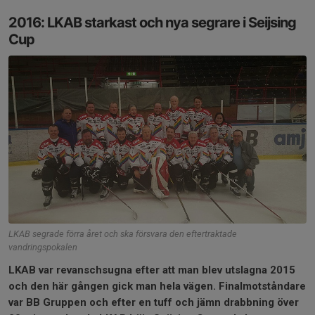
2016: LKAB starkast och nya segrare i Seijsing
Cup
LKAB segrade förra året och ska försvara den eftertraktade
vandringspokalen
LKAB var revanschsugna efter att man blev utslagna 2015
och den här gången gick man hela vägen. Finalmotståndare
var BB Gruppen och efter en tuff och jämn drabbning över