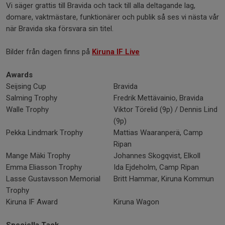
Vi säger grattis till Bravida och tack till alla deltagande lag,
domare, vaktmästare, funktionärer och publik så ses vi nästa vår
när Bravida ska försvara sin titel.
Bilder från dagen finns på
Kiruna IF Live
Awards
Seijsing Cup
Bravida
Salming Trophy
Fredrik Mettävainio, Bravida
Walle Trophy
Viktor Törelid (9p) / Dennis Lind
(9p)
Pekka Lindmark Trophy
Mattias Waaranperä, Camp
Ripan
Mange Mäki Trophy
Johannes Skogqvist, Elkoll
Emma Eliasson Trophy
Ida Ejdeholm, Camp Ripan
Lasse Gustavsson Memorial
Britt Hammar, Kiruna Kommun
Trophy
Kiruna IF Award
Kiruna Wagon