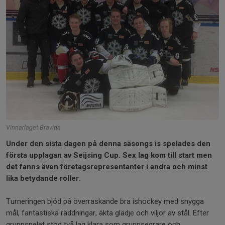
Vinnarlaget Bravida
Under den sista dagen på denna säsongs is spelades den
första upplagan av Seijsing Cup. Sex lag kom till start men
det fanns även företagsrepresentanter i andra och minst
lika betydande roller.
Turneringen bjöd på överraskande bra ishockey med snygga
mål, fantastiska räddningar, äkta glädje och viljor av stål. Efter
gruppspelet stod två lag klara som gruppsegrare och