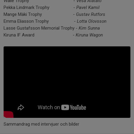
Walle Trophy -
Vesa Alatalo
Pekka Lindmark Trophy -
Pavel Kamil
Mange Mäki Trophy -
Gustav Rutfors
Emma Eliasson Trophy -
Lotta Olovsson
Lasse Gustafsson Memorial Trophy -
Kim Sunna
Kiruna IF Award -
Kiruna Wagon
Sammandrag med intervjuer och bilder