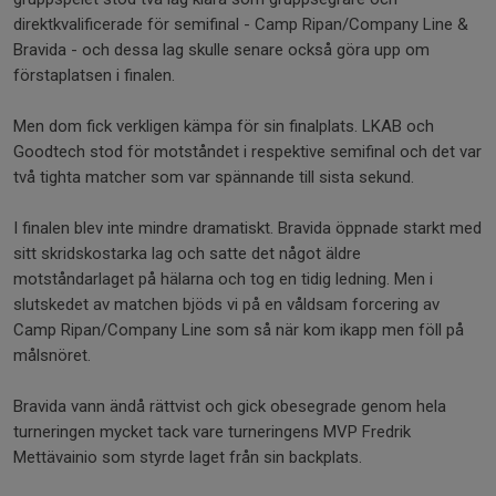
direktkvalificerade för semifinal - Camp Ripan/Company Line &
Bravida - och dessa lag skulle senare också göra upp om
förstaplatsen i finalen.
Men dom fick verkligen kämpa för sin finalplats. LKAB och
Goodtech stod för motståndet i respektive semifinal och det var
två tighta matcher som var spännande till sista sekund.
I finalen blev inte mindre dramatiskt. Bravida öppnade starkt med
sitt skridskostarka lag och satte det något äldre
motståndarlaget på hälarna och tog en tidig ledning. Men i
slutskedet av matchen bjöds vi på en våldsam forcering av
Camp Ripan/Company Line som så när kom ikapp men föll på
målsnöret.
Bravida vann ändå rättvist och gick obesegrade genom hela
turneringen mycket tack vare turneringens MVP Fredrik
Mettävainio som styrde laget från sin backplats.