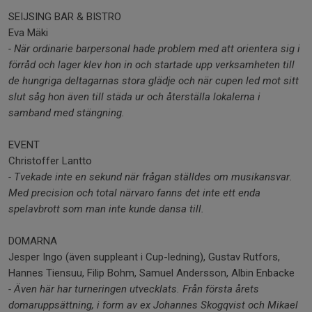
SEIJSING BAR & BISTRO
Eva Mäki
- När ordinarie barpersonal hade problem med att orientera sig i
förråd och lager klev hon in och startade upp verksamheten till
de hungriga deltagarnas stora glädje och när cupen led mot sitt
slut såg hon även till städa ur och återställa lokalerna i
samband med stängning.
EVENT
Christoffer Lantto
- Tvekade inte en sekund när frågan ställdes om musikansvar.
Med precision och total närvaro fanns det inte ett enda
spelavbrott som man inte kunde dansa till.
DOMARNA
Jesper Ingo (även suppleant i Cup-ledning), Gustav Rutfors,
Hannes Tiensuu, Filip Bohm, Samuel Andersson, Albin Enbacke
- Även här har turneringen utvecklats. Från första årets
domaruppsättning, i form av ex Johannes Skogqvist och Mikael