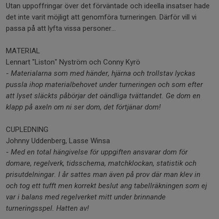
Utan uppoffringar över det förväntade och ideella insatser hade
det inte varit möjligt att genomföra turneringen. Därför vill vi
passa på att lyfta vissa personer...
MATERIAL
Lennart "Liston" Nyström och Conny Kyrö
-
Materialarna som med händer, hjärna och trollstav lyckas
pussla ihop materialbehovet under turneringen och som efter
att lyset släckts påbörjar det oändliga tvättandet. Ge dom en
klapp på axeln om ni ser dom, det förtjänar dom!
CUPLEDNING
Johnny Uddenberg, Lasse Winsa
-
Med en total hängivelse för uppgiften ansvarar dom för
domare, regelverk, tidsschema, matchklockan, statistik och
prisutdelningar. I år sattes man även på prov där man klev in
och tog ett tufft men korrekt beslut ang tabellräkningen som ej
var i balans med regelverket mitt under brinnande
turneringsspel. Hatten av!