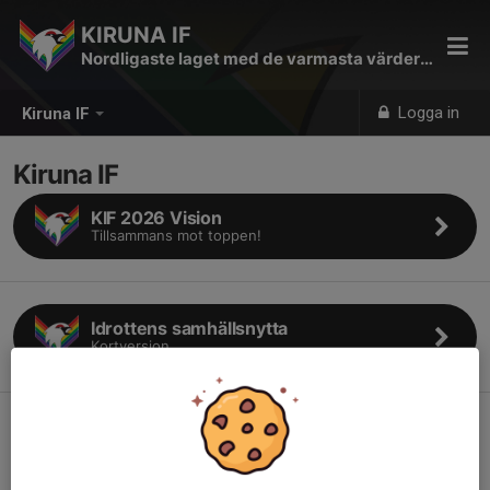
KIRUNA IF
Nordligaste laget med de varmasta värderingarna
Logga in
Kiruna IF
Kiruna IF
KIF 2026 Vision
Tillsammans mot toppen!
Idrottens samhällsnytta
Kortversion