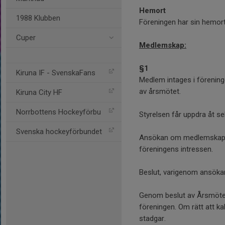
Hemort
1988 Klubben
Föreningen har sin hemort
Cuper
Medlemskap:
§1
Kiruna IF - SvenskaFans
Medlem intages i föreninge
av årsmötet.
Kiruna City HF
Norrbottens Hockeyförbu
Styrelsen får uppdra åt se
Svenska hockeyförbundet
Ansökan om medlemskap f
föreningens intressen.
Beslut, varigenom ansökan
Genom beslut av Årsmötet 
föreningen. Om rätt att ka
stadgar.