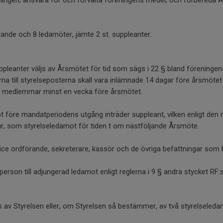
ningen; ansvara för och förvalta föreningens medel; och förbereda 
rande och 8 ledamöter, jämte 2 st. suppleanter.
pleanter väljs av Årsmötet för tid som sägs i 22 § bland föreningen
 till styrelseposterna skall vara inlämnade 14 dagar före årsmötet 
s medlemmar minst en vecka före årsmötet.
t före mandatperiodens utgång inträder suppleant, vilken enligt den
ur, som styrelseledamot för tiden t om nästföljande Årsmöte.
vice ordförande, sekreterare, kassör och de övriga befattningar som
 person till adjungerad ledamot enligt reglerna i 9 § andra stycket RF:
 av Styrelsen eller, om Styrelsen så bestämmer, av två styrelseled