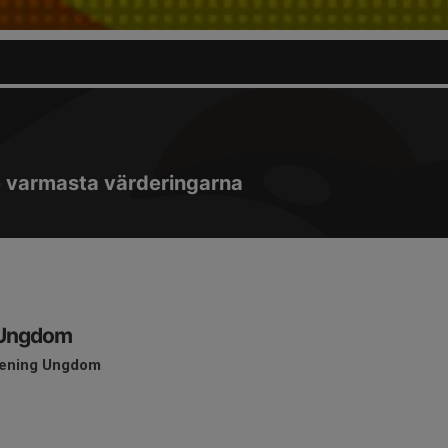
e varmasta värderingarna
F Ungdom
rening Ungdom