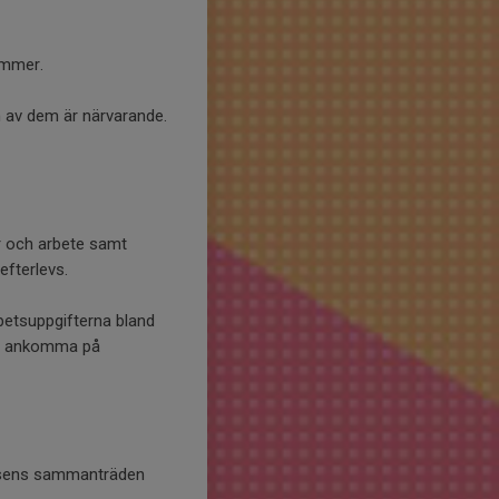
ämmer.
n av dem är närvarande.
ar och arbete samt
efterlevs.
rbetsuppgifterna bland
ör ankomma på
elsens sammanträden