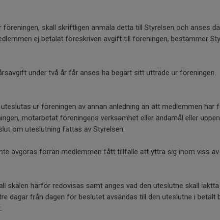
 föreningen, skall skriftligen anmäla detta till Styrelsen och anses
dlemmen ej betalat föreskriven avgift till föreningen, bestämmer St
savgift under två år får anses ha begärt sitt utträde ur föreningen.
 uteslutas ur föreningen av annan anledning än att medlemmen har 
reningen, motarbetat föreningens verksamhet eller ändamål eller uppe
lut om uteslutning fattas av Styrelsen.
nte avgöras förrän medlemmen fått tillfälle att yttra sig inom viss av
all skälen härför redovisas samt anges vad den uteslutne skall iaktta
 tre dagar från dagen för beslutet avsändas till den uteslutne i betalt
.