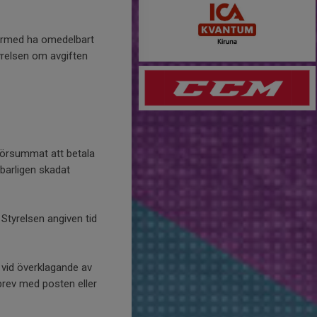
 därmed ha omedelbart
yrelsen om avgiften
försummat att betala
nbarligen skadat
 Styrelsen angiven tid
 vid överklagande av
 brev med posten eller