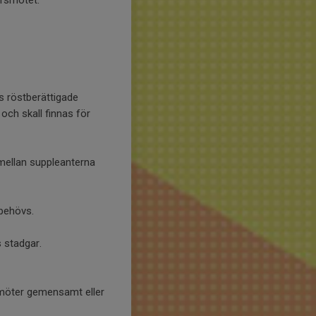
Årsmötet.
s röstberättigade
och skall finnas för
 mellan suppleanterna
 behövs.
s stadgar.
amöter gemensamt eller