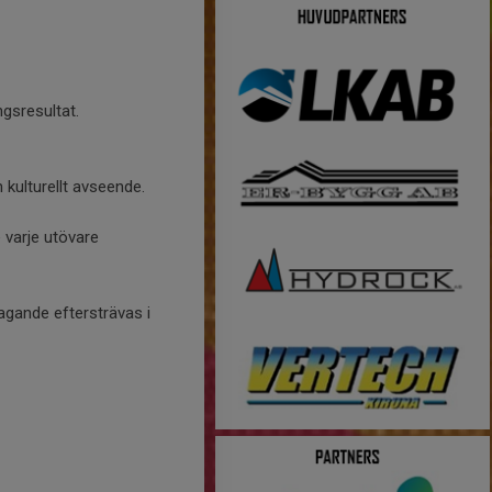
ngsresultat.
h kulturellt avseende.
e varje utövare
tagande eftersträvas i