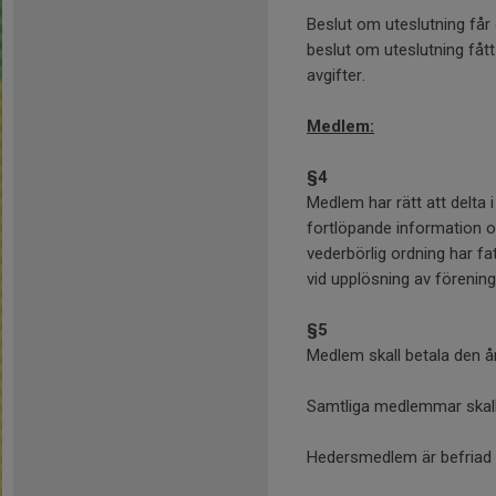
Beslut om uteslutning får 
beslut om uteslutning fåt
avgifter.
Medlem:
§4
Medlem har rätt att delt
fortlöpande information o
vederbörlig ordning har fa
vid upplösning av förening
§5
Medlem skall betala den 
Samtliga medlemmar skall
Hedersmedlem är befriad f