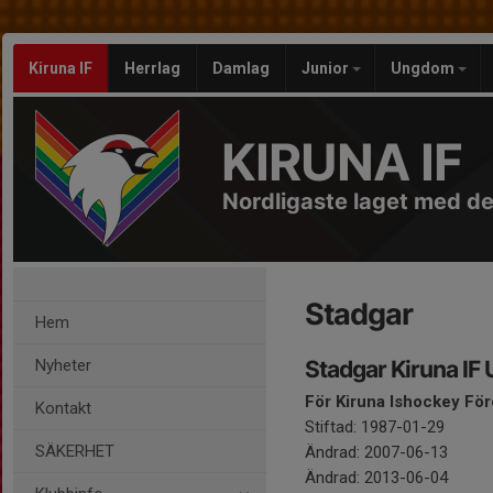
Kiruna IF
Herrlag
Damlag
Junior
Ungdom
KIRUNA IF
Nordligaste laget med d
Stadgar
Hem
Nyheter
Stadgar Kiruna I
För Kiruna Ishockey Fö
Kontakt
Stiftad: 1987-01-29
SÄKERHET
Ändrad: 2007-06-13
Ändrad: 2013-06-04