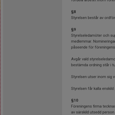
fördela arbetet inom före
§8
Styrelsen består av ordfö
§9
Styrelseledamöter och sup
medlemmar. Nomineringarna
påseende för föreningen
Avgår vald styrelseledamo
bestämda ordning står i t
Styrelsen utser inom sig 
Styrelsen får kalla enskild
§10
Föreningens firma tecknas
av särskild utsedd person.