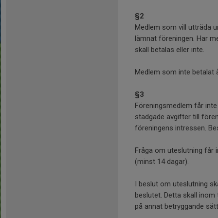
§2
Medlem som vill utträda ur
lämnat föreningen. Har me
skall betalas eller inte.
Medlem som inte betalat år
§3
Föreningsmedlem får inte
stadgade avgifter till fö
föreningens intressen. Bes
Fråga om uteslutning får i
(minst 14 dagar).
I beslut om uteslutning sk
beslutet. Detta skall inom
på annat betryggande sätt