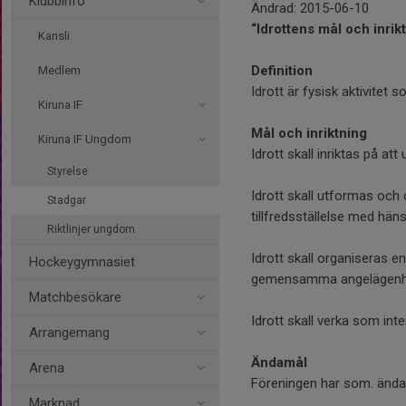
Klubbinfo
Ändrad: 2015-06-10
“Idrottens mål och inrik
Kansli
Definition
Medlem
Idrott är fysisk aktivitet
Kiruna IF
Mål och inriktning
Kiruna IF Ungdom
Idrott skall inriktas på at
Styrelse
Idrott skall utformas och o
Stadgar
tillfredsställelse med häns
Riktlinjer ungdom
Idrott skall organiseras en
Hockeygymnasiet
gemensamma angelägenh
Matchbesökare
Idrott skall verka som int
Arrangemang
Ändamål
Arena
Föreningen har som. ändamå
Marknad