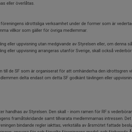
as eller överlåtas.
 i föreningens idrottsliga verksamhet under de former som är vedert
mma villkor som gäller för övriga medlemmar.
vling eller uppvisning utan medgivande av Styrelsen eller, om denna s
ing eller uppvisning arrangeras utanför Sverige, skall också vederbör
n till de SF som är organiserat för att omhänderha den idrottsgren vil
edlemmen delta endast om detta SF godkänt tävlingen eller uppvisnin
er handhas av Styrelsen. Den skall - inom ramen för RF:s vederböra
ingens framåtskridande samt tillvarata medlemmarnas intressen. Det 
 föreningen bindande regler iakttas; verkställa av årsmötet fattade besl