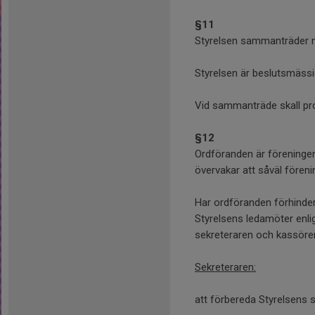
§11
Styrelsen sammanträder n
Styrelsen är beslutsmässi
Vid sammanträde skall pro
§12
Ordföranden är föreningen
övervakar att såväl fören
Har ordföranden förhinder 
Styrelsens ledamöter enl
sekreteraren och kassöre
Sekreteraren:
att förbereda Styrelsens