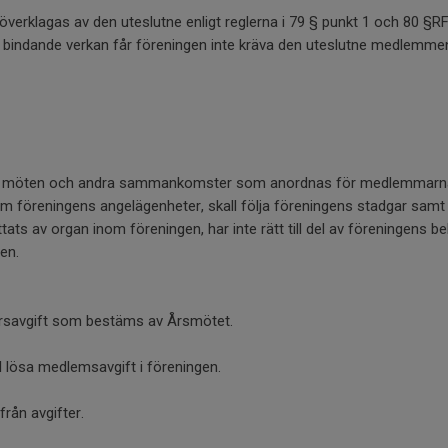
överklagas av den uteslutne enligt reglerna i 79 § punkt 1 och 80 §R
t bindande verkan får föreningen inte kräva den uteslutne medlemme
a i möten och andra sammankomster som anordnas för medlemmarna, h
m föreningens angelägenheter, skall följa föreningens stadgar samt
ttats av organ inom föreningen, har inte rätt till del av föreningens b
en.
årsavgift som bestäms av Årsmötet.
 lösa medlemsavgift i föreningen.
rån avgifter.