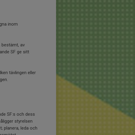
agna inom
å bestämt, av
ande SF ge sitt
ken tävlingen eller
gen.
nde SF:s och dess
åligger styrelsen
ut; planera, leda och