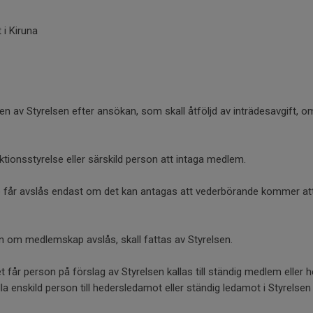
 i Kiruna
n av Styrelsen efter ansökan, som skall åtföljd av inträdesavgift, om
ktionsstyrelse eller särskild person att intaga medlem.
år avslås endast om det kan antagas att vederbörande kommer at
 om medlemskap avslås, skall fattas av Styrelsen.
får person på förslag av Styrelsen kallas till ständig medlem eller
lla enskild person till hedersledamot eller ständig ledamot i Styrelsen