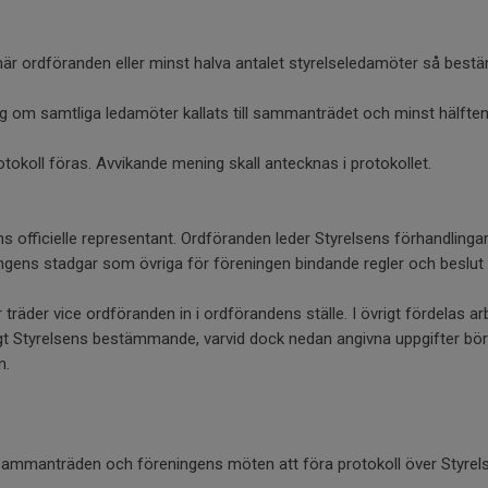
är ordföranden eller minst halva antalet styrelseledamöter så best
g om samtliga ledamöter kallats till sammanträdet och minst hälfte
tokoll föras. Avvikande mening skall antecknas i protokollet.
s officielle representant. Ordföranden leder Styrelsens förhandling
ingens stadgar som övriga för föreningen bindande regler och beslut 
träder vice ordföranden in i ordförandens ställe. I övrigt fördelas a
igt Styrelsens bestämmande, varvid dock nedan angivna uppgifter b
n.
 sammanträden och föreningens möten att föra protokoll över Styr