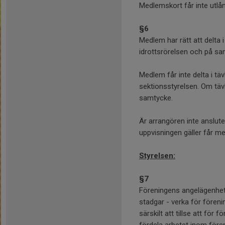
Medlemskort får inte utlån
§6
Medlem har rätt att delta
idrottsrörelsen och på sa
Medlem får inte delta i tä
sektionsstyrelsen. Om tävl
samtycke.
Är arrangören inte anslute
uppvisningen gäller får m
Styrelsen:
§7
Föreningens angelägenhet
stadgar - verka för fören
särskilt att tillse att för