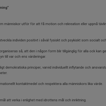
tning”
 som människor utför för att få motion och rekreation eller uppnå tävli
t utveckla individen positivt i såväl fysiskt och psykiskt som socialt oc
rganiseras så, att den i någon form blir tillgänglig för alla ock kan g
yn till var och ens värderingar.
ligt demokratiska principer, varvid individuellt inflytande och ansvars
eter.
ernationellt kontaktmedel och respektera alla människors lika värde.
l att verka i enlighet med idrottens mål och inriktning.