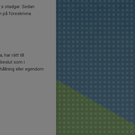
F:s stadgar. Sedan
n på föreskrivna
ar rätt till
 beslut som i
ehållning eller egendom