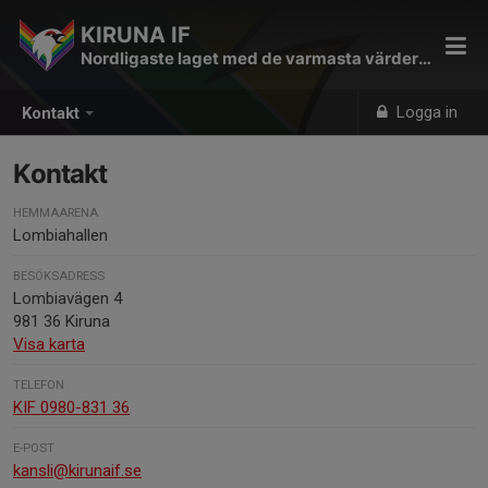
KIRUNA IF
Nordligaste laget med de varmasta värderingarna
Logga in
Kontakt
Kontakt
HEMMAARENA
Lombiahallen
BESÖKSADRESS
Lombiavägen 4
981 36 Kiruna
Visa karta
TELEFON
KIF 0980-831 36
E-POST
kansli@kirunaif.se