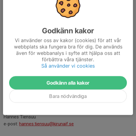
e-post:
Kansli@kirunaif.se
Kiruna IF Ungdom kansli
Mikaela Grenevall
Godkänn kakor
Administration
Vi använder oss av kakor (cookies) för att vår
e-post:
kansliet@kifu.se
webbplats ska fungera bra för dig. De används
e-post:
mikaela.grenevall@kirunaif.se
även för webbanalys i syfte att hjälpa oss att
förbättra våra tjänster.
Hockeygymnasium
Så använder vi cookies
Lars-Peter Skogfält
Ansvarig Ishockeygymnasiet (kommunal verksamhet)
Mobil: 070 - 346 89 87
Godkänn alla kakor
e-post:
lars-peter.skogfalt@lapplands.se
Bara nödvändiga
-----------------------------------------------------------------
Ordförande KIF
Hannes Tiensuu
e-post:
hannes.tiensuu@kirunaif.se