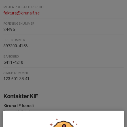
MEJLA PDF-FAKTUROR TILL
faktura@kirunaif.se
FÖRENINGSNUMMER
24495
ORG. NUMMER
897300-4156
BANKGIRO
5411-4210
SWISH-NUMMER
123 601 38 41
Kontakter KIF
Kiruna IF kansli
Roger Majbäck
Administration/Ekonomi
Mobil: 070 - 251 47 47