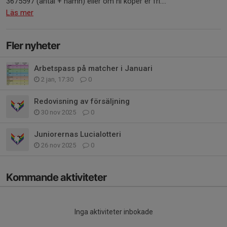
3675597 (antal + namn) eller om ni köper er fri....
Läs mer
Fler nyheter
Arbetspass på matcher i Januari
2 jan, 17:30
0
Redovisning av försäljning
30 nov 2025
0
Juniorernas Lucialotteri
26 nov 2025
0
Kommande aktiviteter
Inga aktiviteter inbokade