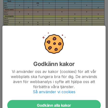
Här kommer arbetspass för hösten 2025. Jag försöker fördela
passen jämnt under hela säsongen. Behöver ni byta pass så
Godkänn kakor
sköter ni det själva. det är erat
eget ansvar att hitta en ersättare.
ARBETSPASS
Vi använder oss av kakor (cookies) för att vår
webbplats ska fungera bra för dig. De används
även för webbanalys i syfte att hjälpa oss att
förbättra våra tjänster.
Rutin hemmamatcher
Så använder vi cookies
Tid...
Läs mer
Godkänn alla kakor