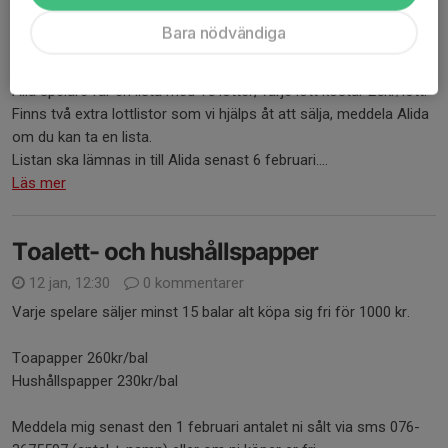
Februarilotteri
Bara nödvändiga
17 jan, 10:10
0 kommentarer
Alla spelare får en lista med 15 lotter, varje lott kostar 25kr/lott.
Finns två extra lottlistor som vi hjälps åt att sälja, meddela Alida
om du kan ta en lista.
Listan ska lämnas in till Alida senast 6 februari....
Läs mer
Toalett- och hushållspapper
12 jan, 12:30
0 kommentarer
Varje spelare säljer minst 15 balar alt köpa sig fri för 1000 kr.
Toapapper 260kr/bal
Hushållspapper 230kr/bal
Meddela mig senast den 1 februari antalet ni sålt via sms 076-