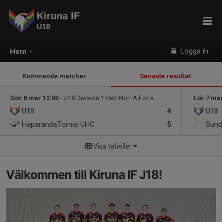
Kiruna IF
U18
Logga in
Hem
Kommande matcher
Senaste resultat
Sön 8 mar 12:00
- U18 Division 1 Herr Norr A Forts
Lör 7 ma
U18
4
U18
HaparandaTornio UHC
5
Sund
Visa tabeller
Välkommen till Kiruna IF J18!