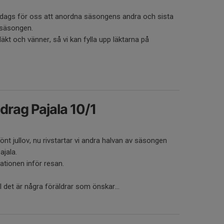
 dags för oss att anordna säsongens andra och sista
säsongen.
l släkt och vänner, så vi kan fylla upp läktarna på
rag Pajala 10/1
önt jullov, nu rivstartar vi andra halvan av säsongen
jala.
ationen inför resan.
ll det är några föräldrar som önskar...