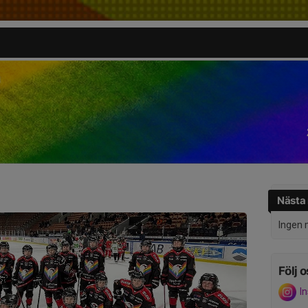
Nästa
Ingen 
Följ o
I