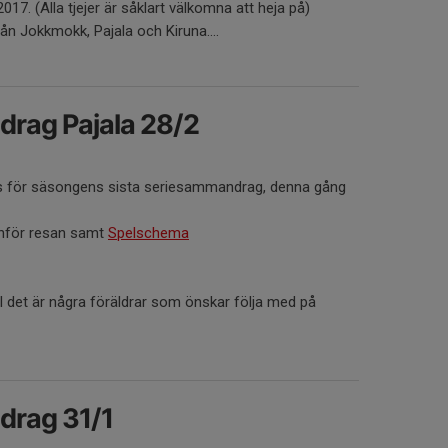
2017. (Alla tjejer är såklart välkomna att heja på)
ån Jokkmokk, Pajala och Kiruna....
rag Pajala 28/2
s för säsongens sista seriesammandrag, denna gång
nför resan samt
Spelschema
all det är några föräldrar som önskar följa med på
rag 31/1