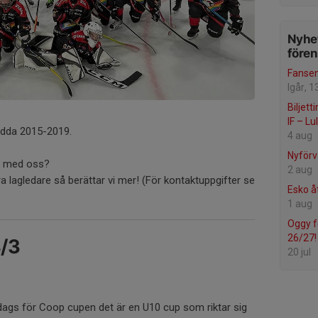
Nyhet
före
Fansen
Igår, 1
Biljett
IF – L
födda 2015-2019.
4 aug
Nyförv
na med oss?
2 aug
ra lagledare så berättar vi mer! (För kontaktuppgifter se
Esko åt
1 aug
Oggy f
26/27!
/3
20 jul
ags för Coop cupen det är en U10 cup som riktar sig