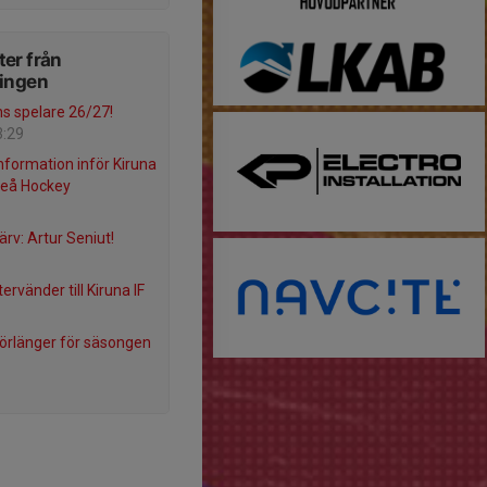
er från
ningen
s spelare 26/27!
3:29
information inför Kiruna
uleå Hockey
ärv: Artur Seniut!
ervänder till Kiruna IF
örlänger för säsongen