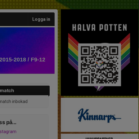
Logga in
2015-2018 / F9-12
 match
match inbokad
ss på...
nstagram