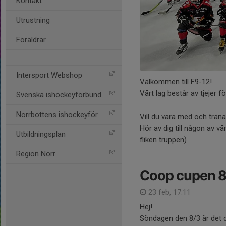
Kontakt
Utrustning
Föräldrar
Intersport Webshop
Välkommen till F9-12!
Vårt lag består av tjejer 
Svenska ishockeyförbund
Norrbottens ishockeyför
Vill du vara med och trä
Hör av dig till någon av vå
Utbildningsplan
fliken truppen)
Region Norr
Coop cupen 8
23 feb, 17:11
Hej!
Söndagen den 8/3 är det d