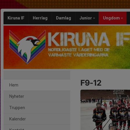
Kiruna IF
Herrlag
Damlag
Junior
Ungdom
F9-12
Hem
Nyheter
Truppen
Kalender