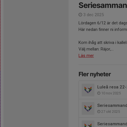
Seriesammand
3 dec 2025
Lördagen 6/12 är det dags
Här nedan finner ni infor
Kom ihåg att skriva i kallels
Välj mellan: Räjor,...
Läs mer
Fler nyheter
Luleå resa 22
10 nov 2025
Seriesammand
27 okt 2025
Seriesammandr