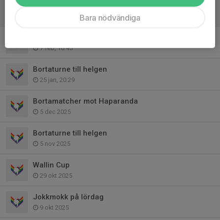
VMSAB cup Kalix
16 mar, 20:12
Bara nödvändiga
Pajala imorgon
7 feb, 10:45
Bortaturne till helgen
25 jan, 20:29
Bortamatcher mot Haparanda
5 dec 2025
Bortaturne till helgen
5 nov 2025
Wallin Cup
29 okt 2025
Jokkmokk på lördag
9 okt 2025