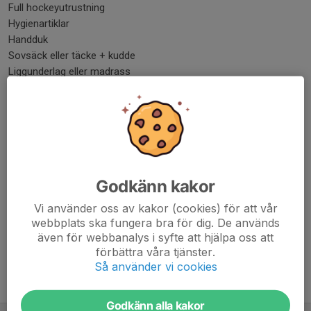
Full hockeyutrustning
Hygienartiklar
Handduk
Sovsäck eller täcke + kudde
Liggunderlag eller madrass
Öronproppar (om du är ljudkänslig)
Ombyte för varje dag ( Tänk på att ta med en varm tröja eller
hoodie)
Extra strumpor och underkläder
Inneskor/tofflor
Lite extra cup pengar. Finns kiosk där man kan köpa varma
Godkänn kakor
mackor och dyl när man behöver lite extra energi
Vi använder oss av kakor (cookies) för att vår
Dela nyhet
webbplats ska fungera bra för dig. De används
även för webbanalys i syfte att hjälpa oss att
förbättra våra tjänster.
Så använder vi cookies
Tidigare nyheter
Godkänn alla kakor