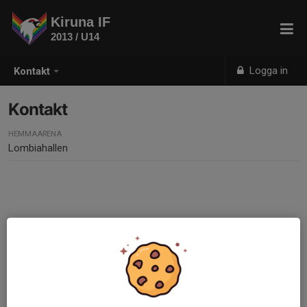
Kiruna IF
2013 / U14
Logga in
Kontakt
Kontakt
HEMMAARENA
Lombiahallen