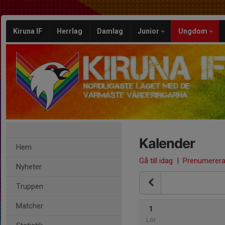
Kiruna IF
Herrlag
Damlag
Junior
Ungdom
Kalender
Hem
Gå till idag
|
Prenumerer
Nyheter
Truppen
Matcher
1
Lör