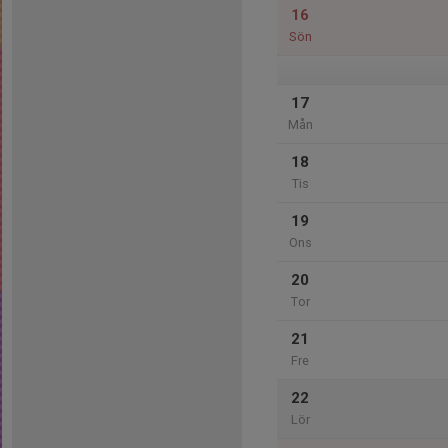
16
Sön
17
Mån
18
Tis
19
Ons
20
Tor
21
Fre
22
Lör