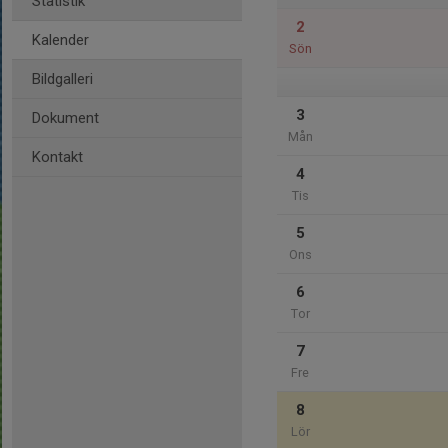
Statistik
2
Kalender
Sön
Bildgalleri
3
Dokument
Mån
Kontakt
4
Tis
5
Ons
6
Tor
7
Fre
8
Lör