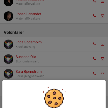
Materialförvaltare
Johan Lenander
Materialförvaltare
Volontärer
Frida Söderholm
Kioskansvarig
Susanne Olla
Ekonomiansvarig
Sara Björnström
Försäljningsansvarig
Veronica Lenander
Bemanningsansvarig
Spelare