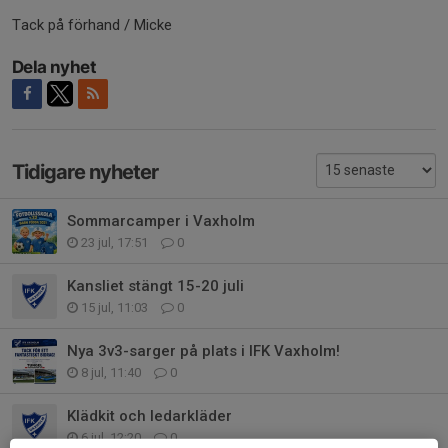
Tack på förhand / Micke
Dela nyhet
Tidigare nyheter
Sommarcamper i Vaxholm
23 jul, 17:51
0
Kansliet stängt 15-20 juli
15 jul, 11:03
0
Nya 3v3-sarger på plats i IFK Vaxholm!
8 jul, 11:40
0
Klädkit och ledarkläder
6 jul, 12:20
0