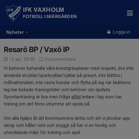
IFK VAXHOLM
FOTBOLL I SKÄRGÅRDEN
Logga in
Nyheter
Resarö BP / Vaxö IP
15 apr, 09:30
0 kommentarer
Vi behöver behandla våra konstgräsplaner med respekt, dvs inte
använda elcyklar/sparkcyklar/cyklar på gräset, inte klättra i
målvaktsnäten, inte rasta hundar och flytta på sig när klubbens
lag har bokade träningstider och behöver sin spelyta.
Spontanträning är bra men fråga
alltid
ledare i lag som har
träning om det finns utrymme att spela på.
Om alla hjälps åt att kommunicera detta och att vi plockar upp
skräp och håller rent och snyggt så har vi en trevlig och
utvecklande miljö för träning och spel.