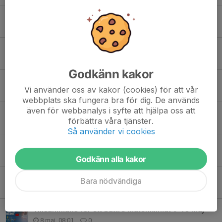
Information från föreningen
30 jun, 09:09
0
GLAD MIDSOMMAR
19 jun, 07:33
0
Godkänn kakor
Sista helgen med sanktan 5v5 och 7v7
Vi använder oss av kakor (cookies) för att vår
6 jun, 16:38
0
webbplats ska fungera bra för dig. De används
även för webbanalys i syfte att hjälpa oss att
Träningskit, ledarkläder och matchtröjor
förbättra våra tjänster.
24 maj, 09:36
0
Så använder vi cookies
Midsommarcamp 2026
15 maj, 07:27
0
Godkänn alla kakor
Veteranerna ångar på!
Bara nödvändiga
13 maj, 16:58
0
Tillsammans för ett bättre matchklimat 9-10 maj
8 maj, 08:01
0