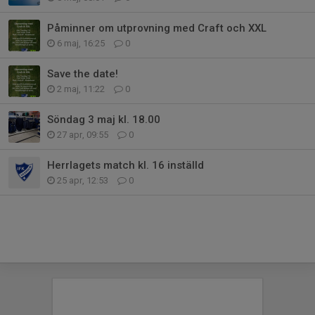
Påminner om utprovning med Craft och XXL
6 maj, 16:25
0
Save the date!
2 maj, 11:22
0
Söndag 3 maj kl. 18.00
27 apr, 09:55
0
Herrlagets match kl. 16 inställd
25 apr, 12:53
0