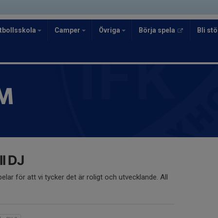
tbollsskola
Camper
Övriga
Börja spela
Bli s
M
l DJ
elar för att vi tycker det är roligt och utvecklande. All