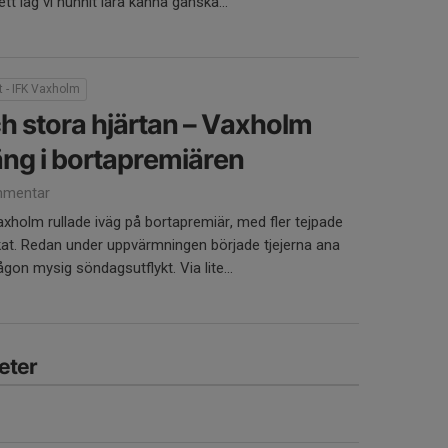
tt lag vi hunnit lära känna ganska...
t - IFK Vaxholm
ch stora hjärtan – Vaxholm
äng i bortapremiären
mentar
xholm rullade iväg på bortapremiär, med fler tejpade
kat. Redan under uppvärmningen började tjejerna ana
någon mysig söndagsutflykt. Via lite...
eter