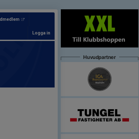
tödmedlem
Logga in
Huvudpartner