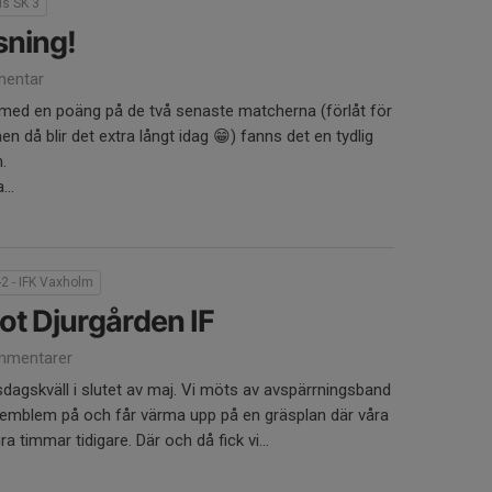
ls SK 3
sning!
entar
od med en poäng på de två senaste matcherna (förlåt för
en då blir det extra långt idag 😁) fanns det en tydlig
.
..
-2 - IFK Vaxholm
mot Djurgården IF
mmentarer
agskväll i slutet av maj. Vi möts av avspärrningsband
emblem på och får värma upp på en gräsplan där våra
a timmar tidigare. Där och då fick vi...