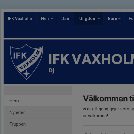
IFK Vaxholm
Herr
Dam
Ungdom
Barn
Fo
IFK VAXHOL
DJ
Välkommen til
Hem
vi är ett gäng tjejer som sp
Nyheter
är välkomna!
Truppen