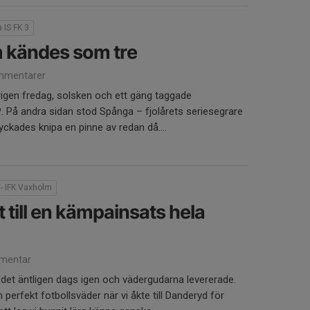
 IS FK 3
 kändes som tre
mmentarer
erigen fredag, solsken och ett gäng taggade
. På andra sidan stod Spånga – fjolårets seriesegrare
lyckades knipa en pinne av redan då....
- IFK Vaxholm
 till en kämpainsats hela
mentar
r det äntligen dags igen och vädergudarna levererade.
perfekt fotbollsväder när vi åkte till Danderyd för