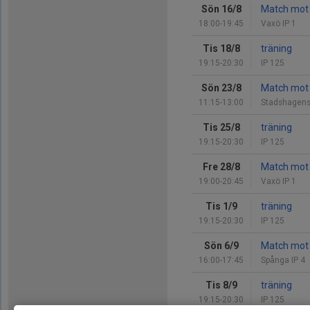
Sön 16/8
Match mot I
18:00-19:45
Vaxö IP 1
Tis 18/8
träning
19:15-20:30
IP 125
Sön 23/8
Match mot 
11:15-13:00
Stadshagens
Tis 25/8
träning
19:15-20:30
IP 125
Fre 28/8
Match mot 
19:00-20:45
Vaxö IP 1
Tis 1/9
träning
19:15-20:30
IP 125
Sön 6/9
Match mot 
16:00-17:45
Spånga IP 4
Tis 8/9
träning
19:15-20:30
IP 125