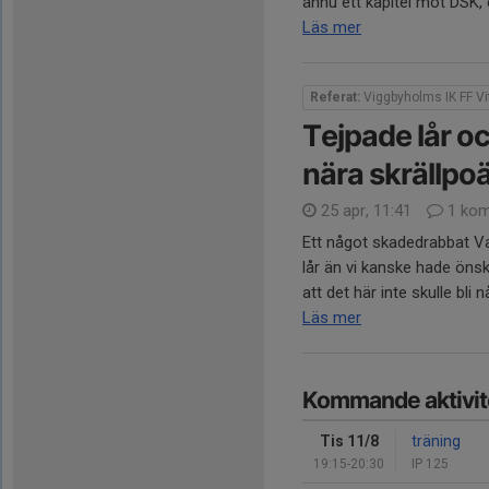
ännu ett kapitel mot DSK, e
Läs mer
Referat:
Viggbyholms IK FF Vi
Tejpade lår o
nära skrällpo
25 apr, 11:41
1 kom
Ett något skadedrabbat Va
lår än vi kanske hade öns
att det här inte skulle bli 
Läs mer
Kommande aktivit
Tis 11/8
träning
19:15-20:30
IP 125