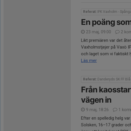
Referat:
IFK Vaxholm - Spånga
En poäng som
23 maj, 09:00
2 ko
Likt premiären var det åt
Vaxholmstjejer på Vaxö IP
och laget som vi faktiskt 
Läs mer
Referat:
Danderyds SK FF Blå 
Från kaosstart
vägen in
9 maj, 18:26
1 kom
Efter en spelledig helg va
Solsken, 16–17 grader och 