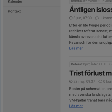
Referat:
IFK Vaxholm - Norrtul
Kalender
Äntligen islos
Kontakt
8 jun, 07:30
1 komm
Efter en lite tyngre peri
uteblivet referat senast, m
känsla av revansch i luften
Revansch för den snöpliga.
Läs mer
Referat:
Djurgårdens IF FF DJ
Trist förlust 
28 maj, 09:37
0 ko
Bosön på schemat en onsd
med svenska landslagets 
VM-hjältar tränat bara någr
Läs mer