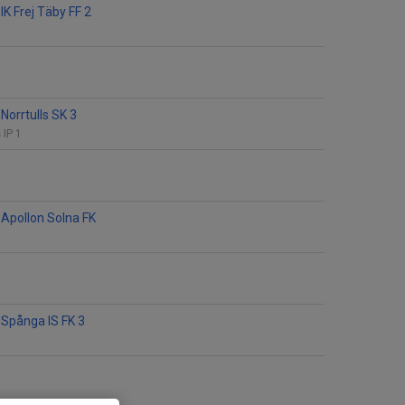
K Frej Täby FF 2
Norrtulls SK 3
 IP 1
Apollon Solna FK
Spånga IS FK 3