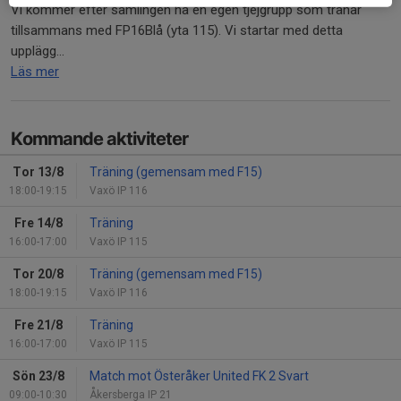
Vi kommer efter samlingen ha en egen tjejgrupp som tränar
tillsammans med FP16Blå (yta 115). Vi startar med detta
upplägg...
Läs mer
Kommande aktiviteter
Tor 13/8
Träning (gemensam med F15)
18:00-19:15
Vaxö IP 116
Fre 14/8
Träning
16:00-17:00
Vaxö IP 115
Tor 20/8
Träning (gemensam med F15)
18:00-19:15
Vaxö IP 116
Fre 21/8
Träning
16:00-17:00
Vaxö IP 115
Sön 23/8
Match mot Österåker United FK 2 Svart
09:00-10:30
Åkersberga IP 21