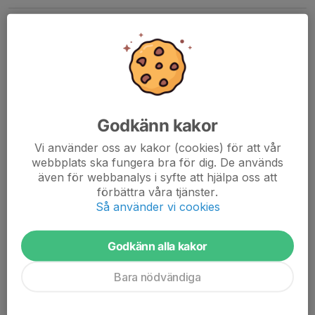
På söndag drar vi igång!
22 aug 2023
0 kommentarer
Godkänn kakor
Vi använder oss av kakor (cookies) för att vår
webbplats ska fungera bra för dig. De används
även för webbanalys i syfte att hjälpa oss att
förbättra våra tjänster.
Så använder vi cookies
Godkänn alla kakor
På söndag drar vi igång med första träningen med F16, samling
Bara nödvändiga
sker på IP (yta 125) klockan 08.50.