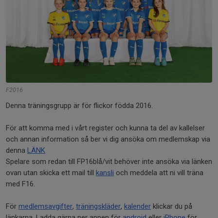
F2016
Denna träningsgrupp är för flickor födda 2016.
För att komma med i vårt register och kunna ta del av kallelser
och annan information så ber vi dig ansöka om medlemskap via
denna
LÄNK
Spelare som redan till FP16blå/vit behöver inte ansöka via länken
ovan utan skicka ett mail till
kansli
och meddela att ni vill träna
med F16.
För
medlemsavgifter
,
träningskläder
,
kalender
klickar du på
länkarna. Ladda gärna ner appen för
android
eller
iPhone
för