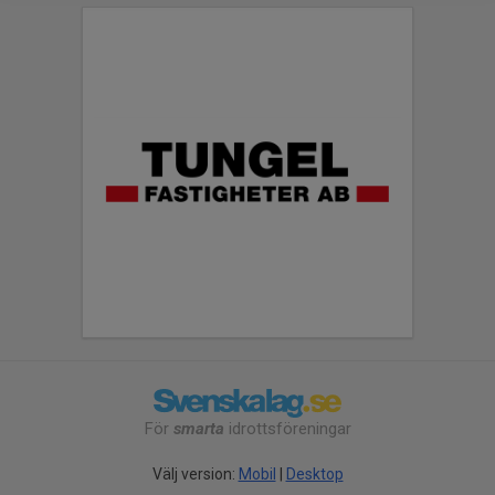
För
smarta
idrottsföreningar
Välj version:
Mobil
|
Desktop