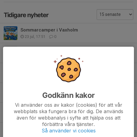
Tidigare nyheter
Sommarcamper i Vaxholm
23 jul, 17:51
0
Kansliet stängt 15-20 juli
15 jul, 11:03
0
Nya 3v3-sarger på plats i IFK Vaxholm!
8 jul, 11:40
0
Klädkit och ledarkläder
Godkänn kakor
6 jul, 12:20
0
Vi använder oss av kakor (cookies) för att vår
Information från föreningen
webbplats ska fungera bra för dig. De används
30 jun, 09:09
0
även för webbanalys i syfte att hjälpa oss att
förbättra våra tjänster.
GLAD MIDSOMMAR
Så använder vi cookies
19 jun, 07:33
0