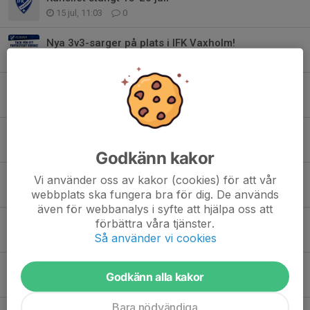
15 jul, 11:03
0
Nya 3v3-sarger på plats i IFK Vaxholm!
8 jul, 11:40
0
Klädkit och ledarkläder
6 jul, 12:20
0
Information från föreningen
30 jun, 09:09
0
Godkänn kakor
GLAD MIDSOMMAR
Vi använder oss av kakor (cookies) för att vår
webbplats ska fungera bra för dig. De används
19 jun, 07:33
0
även för webbanalys i syfte att hjälpa oss att
förbättra våra tjänster.
Sista helgen med sanktan 5v5 och 7v7
Så använder vi cookies
6 jun, 16:38
0
Träningskit, ledarkläder och matchtröjor
Godkänn alla kakor
24 maj, 09:36
0
Bara nödvändiga