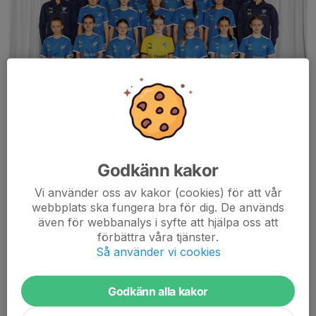
IFK Vaxholms Flickjuniorer består av tjejer födda 2012. Vi är ett
Godkänn kakor
lag som består av 17 spelare och 5 ledare.
Vi använder oss av kakor (cookies) för att vår
I S:t Erikscupen 2026 kommer vi att spela i division tre. Vi spelar
webbplats ska fungera bra för dig. De används
även för webbanalys i syfte att hjälpa oss att
gärna träningsmatcher inför start av Sanktan!
förbättra våra tjänster.
Så använder vi cookies
Vill du börja spela fotboll?
Om intresse finns för att börja spela fotboll så kom gärna och
provträna i laget. Kontakta någon av ledarna inför.
Godkänn alla kakor
Kontaktuppgifter finns under fliken kontakt.