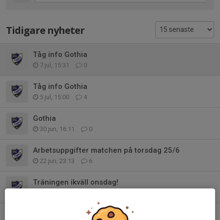
Tidigare nyheter
Tåg info Gothia
7 jul, 15:31
0
Tåg info Gothia
5 jul, 15:00
4
Gothia
30 jun, 16:11
0
Arbetsuppgifter matchen på torsdag 25/6
22 jun, 23:13
6
Träningen ikväll onsdag!
3 jun, 12:46
0
Arbetsuppgifter söndagens match 31maj