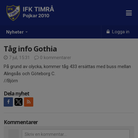
IFK TIMRÅ
Pojkar 2010
Logga in
Nyheter
Tåg info Gothia
7 jul, 15:31
0 kommentarer
På grund av olycka, kommer tåg 433 ersättas med buss mellan
Alingsås och Göteborg C.
//Björn
Dela nyhet
Kommentarer