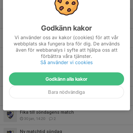
28 maj, 23:17
1
Arbetsuppgifter till söndagens match 17/5
14 maj, 23:02
1
Godkänn kakor
Påminnelse försäljning Tvättmästarn
Vi använder oss av kakor (cookies) för att vår
8 apr, 19:02
2
webbplats ska fungera bra för dig. De används
även för webbanalys i syfte att hjälpa oss att
Giltig legitimation Gothia
förbättra våra tjänster.
26 mar, 10:41
0
Så använder vi cookies
Försäljning kryddor och olivolja
Godkänn alla kakor
19 feb, 20:23
11
Bara nödvändiga
Intresseanmälan Sund cupen 13-15 Februari
2 feb, 18:38
0
Fika till söndagens match
30 jan, 14:20
2
Ny matchtid söndag