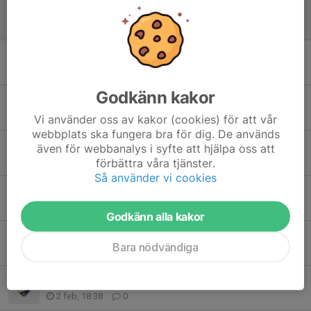
Träningen ikväll onsdag!
3 jun, 12:46
0
Arbetsuppgifter söndagens match 31maj
28 maj, 23:17
1
Godkänn kakor
Arbetsuppgifter till söndagens match 17/5
14 maj, 23:02
1
Vi använder oss av kakor (cookies) för att vår
webbplats ska fungera bra för dig. De används
Påminnelse försäljning Tvättmästarn
även för webbanalys i syfte att hjälpa oss att
8 apr, 19:02
2
förbättra våra tjänster.
Så använder vi cookies
Giltig legitimation Gothia
26 mar, 10:41
0
Godkänn alla kakor
Försäljning kryddor och olivolja
Bara nödvändiga
19 feb, 20:23
11
Intresseanmälan Sund cupen 13-15 Februari
2 feb, 18:38
0