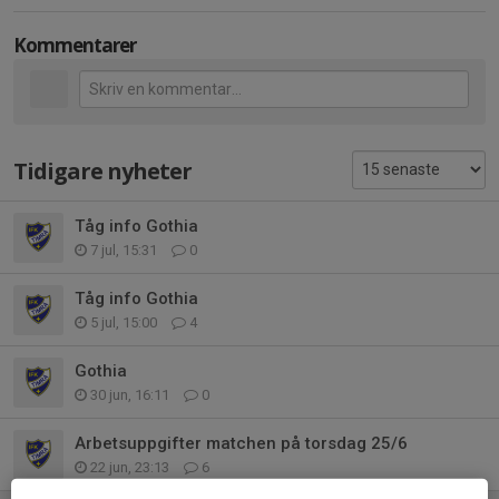
Kommentarer
Tidigare nyheter
Tåg info Gothia
7 jul, 15:31
0
Tåg info Gothia
5 jul, 15:00
4
Gothia
30 jun, 16:11
0
Arbetsuppgifter matchen på torsdag 25/6
22 jun, 23:13
6