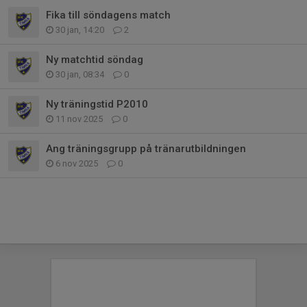
Fika till söndagens match
30 jan, 14:20
2
Ny matchtid söndag
30 jan, 08:34
0
Ny träningstid P2010
11 nov 2025
0
Ang träningsgrupp på tränarutbildningen
6 nov 2025
0