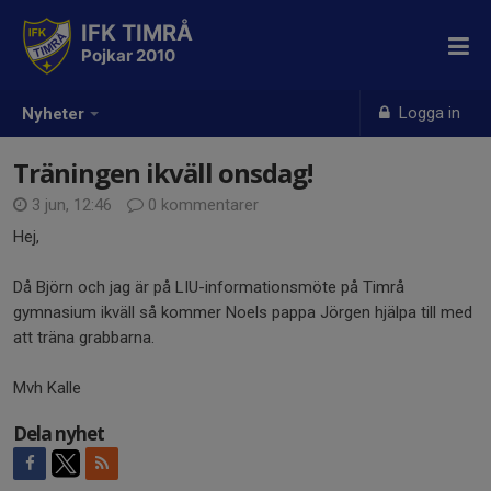
IFK TIMRÅ
Pojkar 2010
Logga in
Nyheter
Träningen ikväll onsdag!
3 jun, 12:46
0 kommentarer
Hej,
Då Björn och jag är på LIU-informationsmöte på Timrå
gymnasium ikväll så kommer Noels pappa Jörgen hjälpa till med
att träna grabbarna.
Mvh Kalle
Dela nyhet