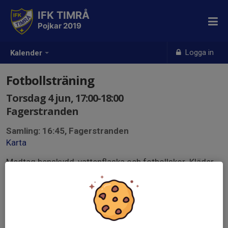
IFK TIMRÅ
Pojkar 2019
Logga in
Kalender
Fotbollsträning
Torsdag 4 jun, 17:00-18:00
Fagerstranden
Samling: 16:45, Fagerstranden
Karta
Medtag benskydd, vattenflaska och fotbollskor. Kläder
efter väder.