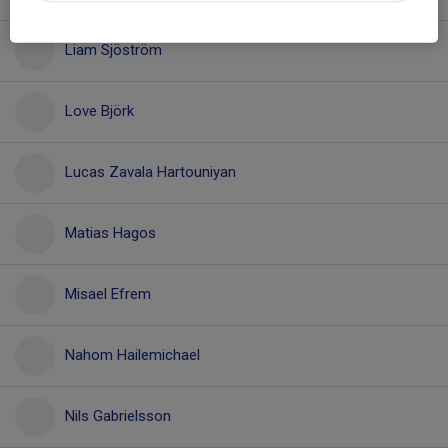
Liam Sjöström
Love Björk
Lucas Zavala Hartouniyan
Matias Hagos
Misael Efrem
Nahom Hailemichael
Nils Gabrielsson